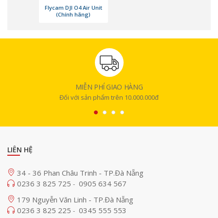
Flycam DJI O4 Air Unit
(Chính hãng)
MIỄN PHÍ GIAO HÀNG
Đối với sản phẩm trên 10.000.000đ
LIÊN HỆ
Với những ai chuyên sử dụng flycam để ghi hình hoặc sáng tạo nội
34 - 36 Phan Châu Trinh - TP.Đà Nẵng
dung về thiên nhiên, phong cảnh, Anh Đức Digital gợi ý lựa chọn phiên
0236 3 825 725
0905 634 567
-
bản
Air Unit Pro
bởi ưu điểm về khả năng duy trì kết nối ổn định,
179 Nguyễn Văn Linh - TP.Đà Nẵng
không gián đoạn, mang lại trải nghiệm điều khiển và quan sát vượt trội.
0236 3 825 225
0345 555 553
-