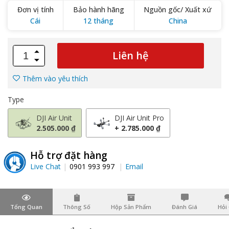
Đơn vị tính
Bảo hành hãng
Nguồn gốc/ Xuất xứ
Cái
12 tháng
China
Liên hệ
Thêm vào yêu thích
Type
DJI Air Unit
DJI Air Unit Pro
2.505.000 ₫
+ 2.785.000 ₫
Hỗ trợ đặt hàng
Live Chat
0901 993 997
Email
Tổng Quan
Thông Số
Hộp Sản Phẩm
Đánh Giá
Hỏi