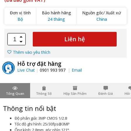
(Đã bao gồm VAT)
Đơn vị tính
Bảo hành hãng
Nguồn gốc/ Xuất xứ
Bộ
24 tháng
China
Liên hệ
Thêm vào yêu thích
Hỗ trợ đặt hàng
Live Chat
0901 993 997
Email
Tổng Quan
Thông Số
Hộp Sản Phẩm
Đánh Giá
Hỏi
Thông tin nổi bật
Độ phân giải: 3MP CMOS 1/2.8
Tốc độ ghi hình: 25/30fps@3MP
Ống kính: 2.8mm, góc nhìn 121°