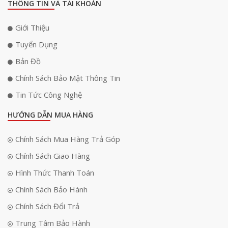
THÔNG TIN VÀ TÀI KHOẢN
Giới Thiệu
Tuyển Dụng
Bản Đồ
Chính Sách Bảo Mật Thông Tin
Chuẩn nén H.265 giúp giảm dung lượng
Tin Tức Công Nghệ
Camera hỗ trợ chuẩn nén video H.265, giúp giảm dung lượng dữ liệu ghi
HƯỚNG DẪN MUA HÀNG
hình mà vẫn duy trì chất lượng hình ảnh rõ nét. Công nghệ này giúp tiết
kiệm đáng kể không gian lưu trữ trên thẻ nhớ và giảm lượng băng thông
Chính Sách Mua Hàng Trả Góp
mạng khi xem camera từ xa.
Chính Sách Giao Hàng
Nhờ chuẩn nén H.265, người dùng có thể lưu trữ được nhiều ngày ghi
hình hơn trên cùng một dung lượng thẻ nhớ. Việc xem trực tiếp hoặc
Hình Thức Thanh Toán
xem lại video qua điện thoại cũng trở nên ổn định và mượt mà hơn.
Chính Sách Bảo Hành
Chính Sách Đổi Trả
Trung Tâm Bảo Hành