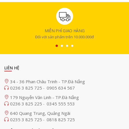
MIỄN PHÍ GIAO HÀNG
Tính năng phát hiện chuyển động thông minh
Đối với sản phẩm trên 10.000.000đ
Imou IPC-F32FP
được tích hợp công nghệ phát hiện chuyển động và
nhận diện con người thông minh.
Camera
có thể phân tích hình ảnh để
xác định chuyển động đáng chú ý, từ đó gửi cảnh báo đến điện thoại
của người dùng thông qua ứng dụng quản lý.
LIÊN HỆ
Khả năng nhận diện con người giúp hạn chế các cảnh báo không cần
thiết do vật nuôi, côn trùng, lá cây hoặc thay đổi ánh sáng gây ra. Nhờ
34 - 36 Phan Châu Trinh - TP.Đà Nẵng
đó, người dùng có thể theo dõi các sự kiện quan trọng nhanh chóng và
0236 3 825 725
0905 634 567
-
chính xác hơn.
179 Nguyễn Văn Linh - TP.Đà Nẵng
0236 3 825 225
0345 555 553
-
640 Quang Trung, Quảng Ngãi
0235 3 825 725
0818 825 725
-