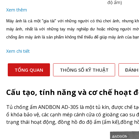
độ ẩm)
Xem thêm
Máy ảnh là cả một "gia tài" với những người có thú chơi ảnh, nhưng khô
máy ảnh, nhất là với những tay máy nghiệp dư hoặc những người mới 
chống ẩm máy ảnh là sản phẩm không thể thiếu để giúp máy ảnh của bạn
Xem chi tiết
TỔNG QUAN
THÔNG SỐ KỸ THUẬT
ĐÁNH
Cấu tạo, tính năng và cơ chế hoạt 
Tủ chống ẩm ANDBON AD-30S là một tủ kín, được chế tạo 
ổ khóa bảo vệ, các cạnh mép cánh cửa có gioăng cao su đ
trạng thái hoạt động, đồng hồ đo độ ẩm (ẩm kế),đồng hồ