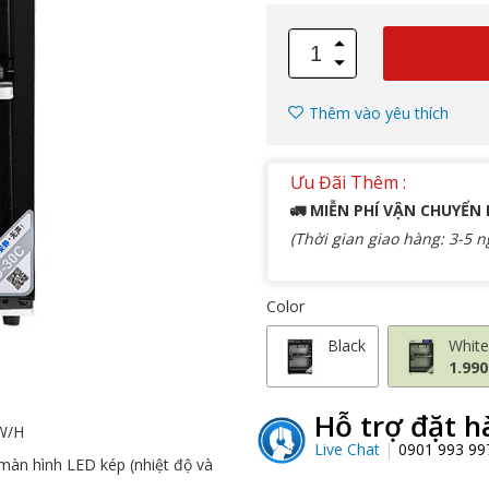
Thêm vào yêu thích
Ưu Đãi Thêm :
🚛 MIỄN PHÍ VẬN CHUYỂN
(Thời gian giao hàng: 3-5 n
Color
Black
Whit
1.990
Hỗ trợ đặt h
 W/H
Live Chat
0901 993 9
màn hình LED kép (nhiệt độ và