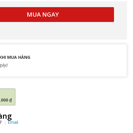
MUA NGAY
 KHI MUA HÀNG
gày)
e
.000 ₫
àng
97
Email