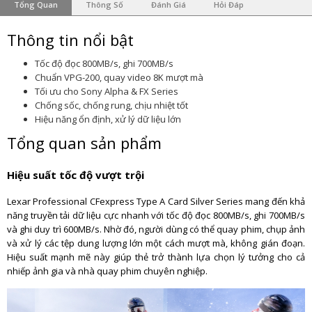
Tổng Quan
Thông Số
Đánh Giá
Hỏi Đáp
Thông tin nổi bật
Tốc độ đọc 800MB/s, ghi 700MB/s
Chuẩn VPG-200, quay video 8K mượt mà
Tối ưu cho Sony Alpha & FX Series
Chống sốc, chống rung, chịu nhiệt tốt
Hiệu năng ổn định, xử lý dữ liệu lớn
Tổng quan sản phẩm
Hiệu suất tốc độ vượt trội
Lexar Professional CFexpress Type A Card Silver Series mang đến khả
năng truyền tải dữ liệu cực nhanh với tốc độ đọc 800MB/s, ghi 700MB/s
và ghi duy trì 600MB/s. Nhờ đó, người dùng có thể quay phim, chụp ảnh
và xử lý các tệp dung lượng lớn một cách mượt mà, không gián đoạn.
Hiệu suất mạnh mẽ này giúp thẻ trở thành lựa chọn lý tưởng cho cả
nhiếp ảnh gia và nhà quay phim chuyên nghiệp.