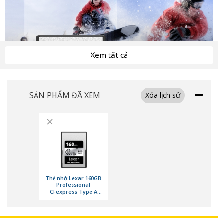
Xem tất cả
SẢN PHẨM ĐÃ XEM
Xóa lịch sử
×
Thẻ nhớ Lexar 160GB
Professional
CFexpress Type A
card Silver series
800MB/s 700MB/s
Chuẩn VPG-200 đảm bảo ghi hình mượt mà
(Chính hãng)