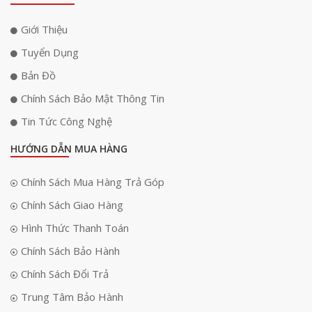
Giới Thiệu
Tuyển Dụng
Bản Đồ
Tối ưu cho máy ảnh Sony Alpha và FX Series
Chính Sách Bảo Mật Thông Tin
Lexar Silver CFexpress Type A được thiết kế đặc biệt để tương thích
Tin Tức Công Nghệ
hoàn hảo với các dòng máy Sony Alpha và FX Series. Nhờ khả năng ghi
ảnh RAW và chụp liên tiếp tốc độ cao, người dùng có thể dễ dàng bắt
HƯỚNG DẪN MUA HÀNG
trọn mọi khoảnh khắc quý giá. Sự kết hợp giữa thẻ nhớ Lexar và thiết bị
Sony giúp tối ưu hiệu năng, mang đến trải nghiệm làm việc liền mạch và
Chính Sách Mua Hàng Trả Góp
hiệu quả.
Chính Sách Giao Hàng
Hình Thức Thanh Toán
Chính Sách Bảo Hành
Chính Sách Đổi Trả
Trung Tâm Bảo Hành