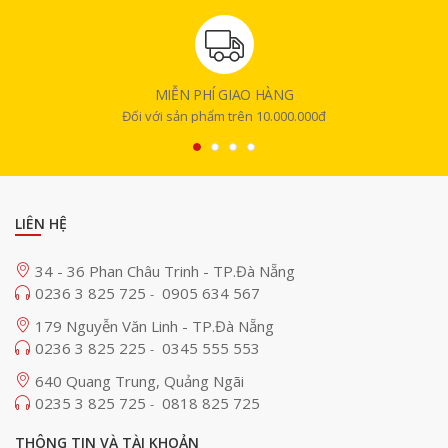
Thẻ nhớ
đạt chứng nhận VPG-200 cam kết tốc độ ghi tối thiểu 200MB/s
giúp quá trình quay video luôn ổn định. Nhờ chuẩn này, người dùng có
thể ghi lại video 8K sắc nét mà không lo rớt khung hình hay mất dữ liệu.
Đây là tiêu chuẩn hiệu năng lý tưởng cho các nhà quay phim chuyên
MIỄN PHÍ GIAO HÀNG
nghiệp cần độ tin cậy cao khi tác nghiệp.
Đối với sản phẩm trên 10.000.000đ
LIÊN HỆ
34 - 36 Phan Châu Trinh - TP.Đà Nẵng
0236 3 825 725
0905 634 567
-
179 Nguyễn Văn Linh - TP.Đà Nẵng
0236 3 825 225
0345 555 553
-
640 Quang Trung, Quảng Ngãi
0235 3 825 725
0818 825 725
-
THÔNG TIN VÀ TÀI KHOẢN