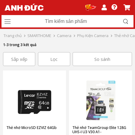
Trang chủ
SMARTHOME
Camera
Phụ Kiện Camera
Thẻ nhớ C
1-3 trong 3 kết quả
Sắp xếp
Lọc
So sánh
Thẻ nhớ MicroSD EZVIZ 64Gb
Thẻ nhớ TeamGroup Elite 128G
UHS-I U3 V30 A1-