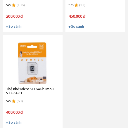
TEAUSDX128GIV30A103 (Chính
5/5
(136)
hãng)
5/5
(12)
200.000 ₫
450.000 ₫
So sánh
So sánh
Thẻ nhớ Micro SD 64Gb Imou
ST2-64-S1
5/5
(63)
400.000 ₫
So sánh