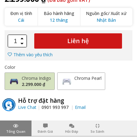
(Đã bao gồm VAT)
Đơn vị tính
Bảo hành hãng
Nguồn gốc/ Xuất xứ
Cái
12 tháng
Nhật Bản
Liên hệ
Thêm vào yêu thích
Color
Chroma Indigo
Chroma Pearl
2.299.000 ₫
Hỗ trợ đặt hàng
Live Chat
0901 993 997
Email
Tổng Quan
Đánh Giá
Hỏi Đáp
So Sánh