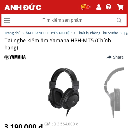
Trang chủ
ÂM THANH CHUYÊN NGHIỆP
Thiết bị Phòng Thu Studio
Ta
Tai nghe kiểm âm Yamaha HPH-MT5 (Chính
hãng)
Share
Giá cũ 3.564.000 ₫
3.190.000 ₫