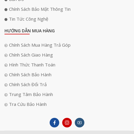
từ chất liệu bền bỉ, chịu lực tốt, có thể điều chỉnh linh
Chính Sách Bảo Mật Thông Tin
hoạt, giúp người dùng cảm thấy thoải mái dù sử dụng
trong thời gian dài. Mặt ngoài của tai nghe mang phong
Tin Tức Công Nghệ
cách tinh tế và phù hợp với môi trường phòng thu
HƯỚNG DẪN MUA HÀNG
chuyên nghiệp. Thiết kế ôm sát tai với đệm tai dày và êm,
mang lại sự thoải mái, giảm thiểu tiếng ồn xung quanh
Chính Sách Mua Hàng Trả Góp
và giúp bạn tập trung vào công việc mà không bị phân
Chính Sách Giao Hàng
tâm.
Hình Thức Thanh Toán
Chính Sách Bảo Hành
Chính Sách Đổi Trả
Trung Tâm Bảo Hành
Tra Cứu Bảo Hành