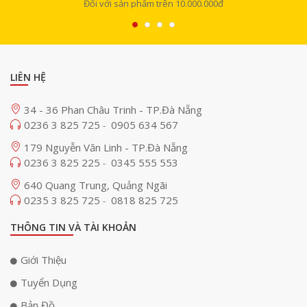
Đối với sản phẩm trên 10.000.000đ
LIÊN HỆ
34 - 36 Phan Châu Trinh - TP.Đà Nẵng
0236 3 825 725
0905 634 567
-
179 Nguyễn Văn Linh - TP.Đà Nẵng
0236 3 825 225
0345 555 553
-
640 Quang Trung, Quảng Ngãi
0235 3 825 725
0818 825 725
-
THÔNG TIN VÀ TÀI KHOẢN
Yamaha HPH-MT5 thiết kế màu đen mạnh mẽ
Giới Thiệu
Yamaha HPH-MT5 có thiết kế mạnh mẽ, hiện đại với kiểu
Tuyển Dụng
dáng chắc chắn và thời trang. Phần headband được làm
Bản Đồ