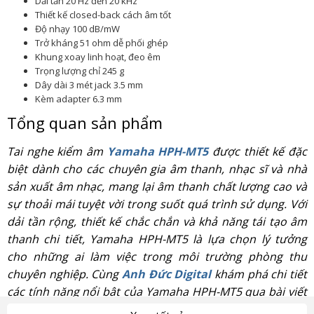
Dải tần 20 Hz đến 20 kHz
Thiết kế closed-back cách âm tốt
Độ nhạy 100 dB/mW
Trở kháng 51 ohm dễ phối ghép
Khung xoay linh hoạt, đeo êm
Trọng lượng chỉ 245 g
Dây dài 3 mét jack 3.5 mm
Kèm adapter 6.3 mm
Tổng quan sản phẩm
Tai nghe kiểm âm
Yamaha HPH-MT5
được thiết kế đặc
biệt dành cho các chuyên gia âm thanh, nhạc sĩ và nhà
sản xuất âm nhạc, mang lại âm thanh chất lượng cao và
sự thoải mái tuyệt vời trong suốt quá trình sử dụng. Với
dải tần rộng, thiết kế chắc chắn và khả năng tái tạo âm
thanh chi tiết, Yamaha HPH-MT5 là lựa chọn lý tưởng
cho những ai làm việc trong môi trường phòng thu
chuyên nghiệp. Cùng
Anh Đức Digital
khám phá chi tiết
các tính năng nổi bật của Yamaha HPH-MT5 qua bài viết
dưới đây.