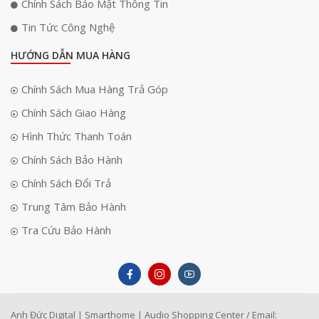
Chính Sách Bảo Mật Thông Tin
Tin Tức Công Nghệ
HƯỚNG DẪN MUA HÀNG
Chính Sách Mua Hàng Trả Góp
Chính Sách Giao Hàng
Hình Thức Thanh Toán
Chính Sách Bảo Hành
Chính Sách Đổi Trả
Ngoài ra, C1200-24T-4G có khả năng ngăn chặn tấn công từ chối dịch vụ
Trung Tâm Bảo Hành
(DoS),giúp bảo vệ mạng trước các mối đe dọa tấn công từ bên ngoài.
Điều này đảm bảo rằng mạng của bạn duy trì hoạt động ổn định và
Tra Cứu Bảo Hành
không bị gián đoạn, ngay cả khi có những nỗ lực xâm nhập bất hợp
pháp. Cuối cùng, danh sách điều khiển truy cập (ACLs) là một công cụ
quan trọng để quản lý các truy cập nhạy cảm và bảo vệ các tài nguyên
quan trọng, giúp tăng cường khả năng bảo vệ dữ liệu và ngăn ngừa
xâm nhập trái phép.
Anh Đức Digital | Smarthome | Audio Shopping Center / Email: