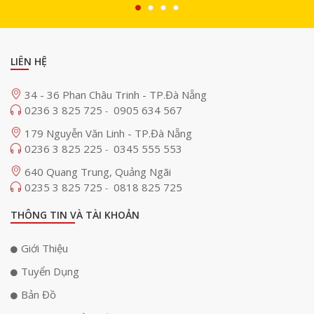
LIÊN HỆ
34 - 36 Phan Châu Trinh - TP.Đà Nẵng
0236 3 825 725
0905 634 567
-
Bảo mật mạng tiên tiến với IEEE 802.1X, DoS Protection,
179 Nguyễn Văn Linh - TP.Đà Nẵng
và ACLs
0236 3 825 225
0345 555 553
-
Bảo mật là yếu tố then chốt trong hệ thống mạng doanh nghiệp, và
640 Quang Trung, Quảng Ngãi
Cisco C1200-24T-4G nổi bật nhờ tích hợp các tính năng bảo mật hàng
0235 3 825 725
0818 825 725
-
đầu. Cơ chế bảo mật IEEE 802.1X giúp kiểm soát truy cập vào mạng, chỉ
THÔNG TIN VÀ TÀI KHOẢN
cho phép những người dùng được xác thực quyền truy cập. Tính năng
này đặc biệt quan trọng trong các môi trường nhạy cảm, nơi mà doanh
Giới Thiệu
nghiệp cần đảm bảo rằng chỉ những người dùng được ủy quyền mới có
thể truy cập hệ thống.
Tuyển Dụng
Bản Đồ