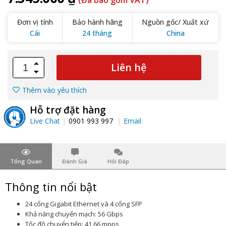
(Đã bao gồm VAT)
Đơn vị tính
Bảo hành hãng
Nguồn gốc/ Xuất xứ
Cái
24 tháng
China
Liên hệ
Thêm vào yêu thích
Hỗ trợ đặt hàng
Live Chat
0901 993 997
Email
Tổng Quan
Đánh Giá
Hỏi Đáp
Thông tin nổi bật
24 cổng Gigabit Ethernet và 4 cổng SFP
Khả năng chuyển mạch: 56 Gbps
Tốc độ chuyển tiếp: 41,66 mpps