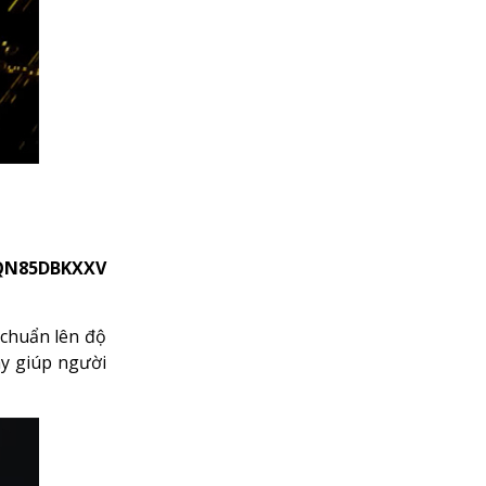
5QN85DBKXXV
 chuẩn lên độ
ày giúp người