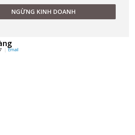
NGỪNG KINH DOANH
àng
97
Email