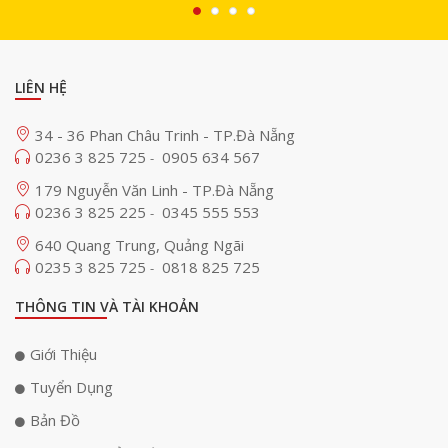
LIÊN HỆ
34 - 36 Phan Châu Trinh - TP.Đà Nẵng
0236 3 825 725
0905 634 567
-
179 Nguyễn Văn Linh - TP.Đà Nẵng
0236 3 825 225
0345 555 553
-
640 Quang Trung, Quảng Ngãi
0235 3 825 725
0818 825 725
-
Dung lượng lớn nhưng thiết kế nhỏ gọn tiện lợi
THÔNG TIN VÀ TÀI KHOẢN
Với pin dung lượng 10.000mAh, PowerSmart có thể sạc đầy một chiếc
smartphone từ 2 đến 3 lần, đáp ứng nhu cầu sử dụng cả ngày mà
không cần tìm nguồn điện. Dù có dung lượng lớn, bộ sạc vẫn rất nhỏ
Giới Thiệu
gọn với kích thước chỉ 142,8 69 15mm và trọng lượng 230g, tương đương
Tuyển Dụng
với một bóng bóng. Ưu điểm thiết kế nhẹ nhàng, dễ dàng bỏ vào túi
hoặc balo mà không gây cồng kềnh.
Bản Đồ