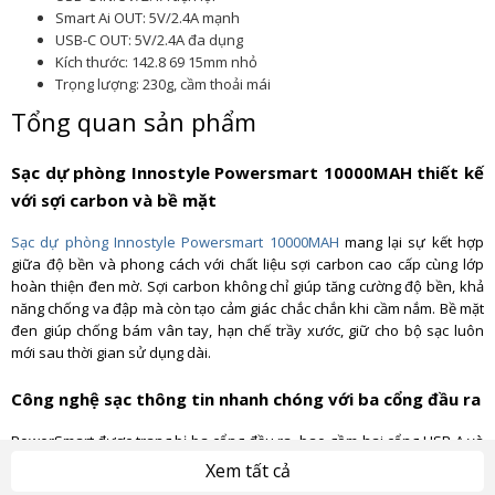
Smart Ai OUT: 5V/2.4A mạnh
USB-C OUT: 5V/2.4A đa dụng
Kích thước: 142.8 69 15mm nhỏ
Trọng lượng: 230g, cầm thoải mái
Tổng quan sản phẩm
Sạc dự phòng Innostyle Powersmart 10000MAH thiết kế
với sợi carbon và bề mặt
Sạc dự phòng Innostyle Powersmart 10000MAH
mang lại sự kết hợp
giữa độ bền và phong cách với chất liệu sợi carbon cao cấp cùng lớp
hoàn thiện đen mờ. Sợi carbon không chỉ giúp tăng cường độ bền, khả
năng chống va đập mà còn tạo cảm giác chắc chắn khi cầm nắm. Bề mặt
đen giúp chống bám vân tay, hạn chế trầy xước, giữ cho bộ sạc luôn
mới sau thời gian sử dụng dài.
Công nghệ sạc thông tin nhanh chóng với ba cổng đầu ra
PowerSmart được trang bị ba cổng đầu ra, bao gồm hai cổng USB-A và
một cổng USB-C, giúp sạc nhanh đồng thời nhiều thiết bị. Công nghệ
Xem tất cả
nhận biết thông tin tự động điều chỉnh dòng điện phù hợp với từng thiết