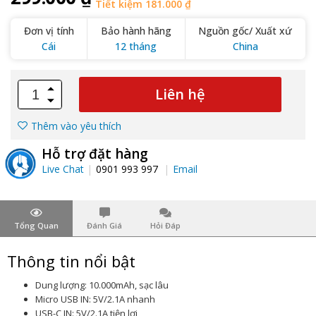
Tiết kiệm 181.000 ₫
Đơn vị tính
Bảo hành hãng
Nguồn gốc/ Xuất xứ
Cái
12 tháng
China
Liên hệ
Thêm vào yêu thích
Hỗ trợ đặt hàng
Live Chat
0901 993 997
Email
Tổng Quan
Đánh Giá
Hỏi Đáp
Thông tin nổi bật
Dung lượng: 10.000mAh, sạc lâu
Micro USB IN: 5V/2.1A nhanh
USB-C IN: 5V/2.1A tiện lợi