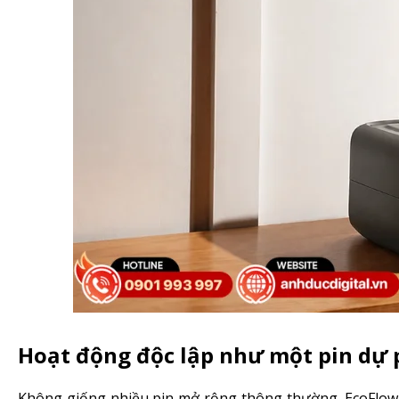
Hoạt động độc lập như một pin dự 
Không giống nhiều pin mở rộng thông thường, EcoFlow E