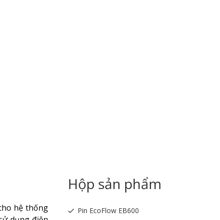
Hộp sản phẩm
cho hệ thống
Pin EcoFlow EB600
 sử dụng điện