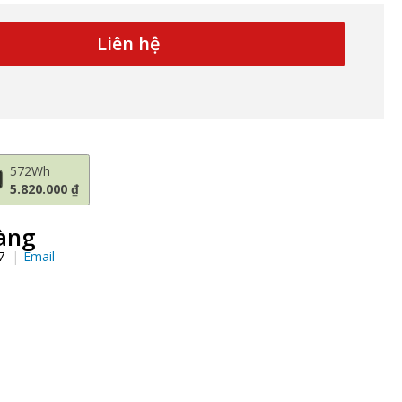
Liên hệ
572Wh
5.820.000 ₫
àng
97
Email