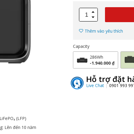
Thêm vào yêu thích
Capacity
286Wh
-1.940.000 ₫
Hỗ trợ đặt h
Live Chat
0901 993 9
 LiFePO₄ (LFP)
ng: Lên đến 10 năm