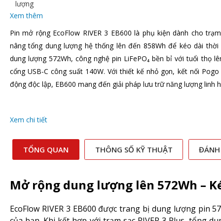
lượng
Xem thêm
Pin mở rộng EcoFlow RIVER 3 EB600 là phụ kiện dành cho trạm 
nâng tổng dung lượng hệ thống lên đến 858Wh để kéo dài thời
dung lượng 572Wh, công nghệ pin LiFePO₄ bền bỉ với tuổi thọ lê
cổng USB-C công suất 140W. Với thiết kế nhỏ gọn, kết nối Pogo
động độc lập, EB600 mang đến giải pháp lưu trữ năng lượng linh 
Xem chi tiết
TỔNG QUAN
THÔNG SỐ KỸ THUẬT
ĐÁNH
Mở rộng dung lượng lên 572Wh – Ké
EcoFlow RIVER 3 EB600 được trang bị dung lượng pin 
của bạn. Khi kết hợp với trạm sạc RIVER 3 Plus, tổng 