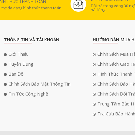
ÌNH THỨC THANH TOÁN
Đổi trả trong vòng 30 n
 trợ đa dạng hình thức thanh toán
hài lòng
THÔNG TIN VÀ TÀI KHOẢN
HƯỚNG DẪN MUA H
Giới Thiệu
Chính Sách Mua H
Tuyển Dụng
Chính Sách Giao H
Bản Đồ
Hình Thức Thanh 
Chính Sách Bảo Mật Thông Tin
Chính Sách Bảo H
Tin Tức Công Nghệ
Chính Sách Đổi Tr
Trung Tâm Bảo H
Tra Cứu Bảo Hàn