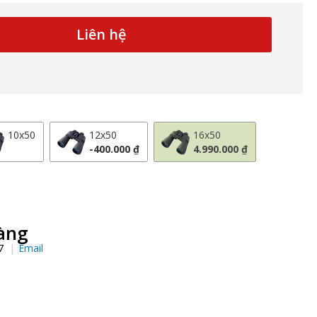
Liên hệ
10x50
12x50
16x50
-400.000 ₫
4.990.000 ₫
àng
97
Email