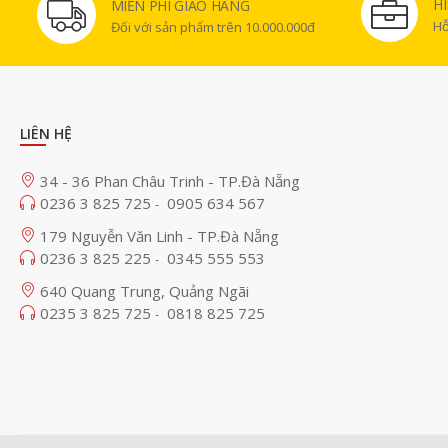
H
MIỄN PHÍ GIAO HÀNG
Hỗ
Đối với sản phẩm trên 10.000.000đ
LIÊN HỆ
34 - 36 Phan Châu Trinh - TP.Đà Nẵng
0236 3 825 725
0905 634 567
-
179 Nguyễn Văn Linh - TP.Đà Nẵng
0236 3 825 225
0345 555 553
-
640 Quang Trung, Quảng Ngãi
0235 3 825 725
0818 825 725
-