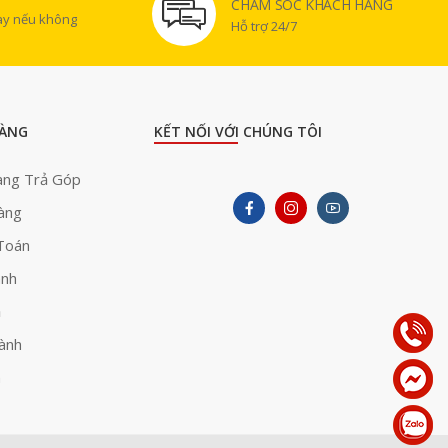
CHĂM SÓC KHÁCH HÀNG
gày nếu không
Hỗ trợ 24/7
ÀNG
KẾT NỐI VỚI CHÚNG TÔI
àng Trả Góp
àng
Toán
ành
ả
ành
h