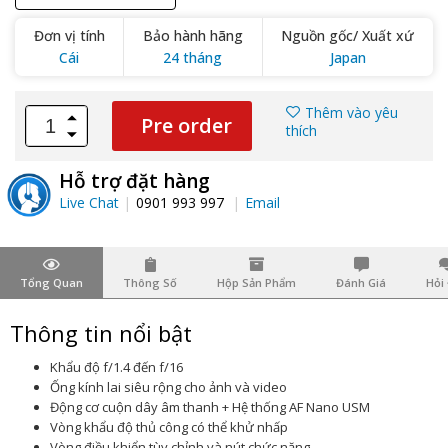
Đơn vị tính
Bảo hành hãng
Nguồn gốc/ Xuất xứ
Cái
24 tháng
Japan
Thêm vào yêu
Pre order
thích
Hỗ trợ đặt hàng
Live Chat
0901 993 997
Email
Tổng Quan
Thông Số
Hộp Sản Phẩm
Đánh Giá
Hỏi
Thông tin nổi bật
Khẩu độ f/1.4 đến f/16
Ống kính lai siêu rộng cho ảnh và video
Động cơ cuộn dây âm thanh + Hệ thống AF Nano USM
Vòng khẩu độ thủ công có thể khử nhấp
Vòng điều khiển tùy chỉnh và nút chức năng