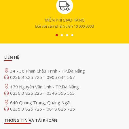
MIỄN PHÍ GIAO HÀNG
Đối với sản phẩm trên 10.000.000đ
LIÊN HỆ
34 - 36 Phan Châu Trinh - TP.Đà Nẵng
0236 3 825 725
0905 634 567
-
179 Nguyễn Văn Linh - TP.Đà Nẵng
0236 3 825 225
0345 555 553
Khẩu độ f/1.4 – làm chủ ánh sáng và hiệu ứng bokeh
-
640 Quang Trung, Quảng Ngãi
Khẩu độ tối đa f/1.4 giúp ống kính thu được nhiều ánh sáng hơn, cực kỳ
0235 3 825 725
0818 825 725
-
hữu dụng trong điều kiện ánh sáng yếu mà không cần tăng ISO quá
cao. Đồng thời, khẩu độ lớn này cũng tạo nên hiệu ứng xóa phông
THÔNG TIN VÀ TÀI KHOẢN
(bokeh) mềm mại, giúp nổi bật chủ thể giữa hậu cảnh mờ ảo – điều
thường khó đạt được với các ống kính góc rộng khác. Đây là lợi thế lớn