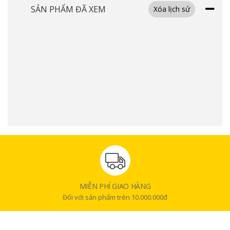
SẢN PHẨM ĐÃ XEM
Xóa lịch sử
lớn, micro vẫn đảm bảo giọng hát và lời nói luôn được truyền tải liền
mạch, sống động.
Dải tần đáp ứng rộng 30Hz – 18kHz
Với dải tần đáp ứng từ 30Hz – 18kHz, Micro NEKO MP2600 thể hiện khả
năng tái tạo âm thanh đầy đủ ở cả dải trầm, trung và cao. Điều này giúp
từng nốt nhạc, từng giọng hát trở nên rõ ràng và tự nhiên hơn. Nhờ đó,
mic mang lại trải nghiệm âm thanh chân thật phù hợp cho cả người yêu
MIỄN PHÍ GIAO HÀNG
ca hát lẫn những buổi thuyết trình chuyên nghiệp.
Đối với sản phẩm trên 10.000.000đ