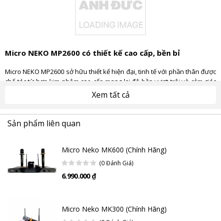
Micro NEKO MP2600 có thiết kế cao cấp, bền bỉ
Micro NEKO MP2600 sở hữu thiết kế hiện đại, tinh tế với phần thân được
chế tác từ hợp kim nhôm cao cấp mang lại độ bền vượt trội và cảm giác
cầm chắc tay. Lớp sơn tĩnh điện công nghệ cao giúp bề mặt luôn sáng
Xem tất cả
bóng, chống trầy xước và hạn chế bám vân tay hiệu quả. Màn hình LED
tích hợp trên thân
mic karaoke
này hiển thị rõ ràng tình trạng pin và tần
số giúp người dùng dễ dàng theo dõi trong quá trình sử dụng.
Sản phẩm liên quan
Micro Neko MK600 (Chính Hãng)
(0 Đánh Giá)
6.990.000 ₫
Micro Neko MK300 (Chính Hãng)