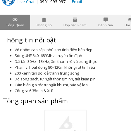
Live Chat
0901 993 997
Email
Tổng Quan
Thông Số
Hộp Sản Phẩm
Đánh Giá
Hỏi
Thông tin nổi bật
Vỏ nhôm cao cấp, phủ sơn tĩnh điện bền đẹp
Sóng UHF 640–689MHz, truyền ổn định
Dải tần 30Hz–18kHz, âm thanh rõ và trung thực
Phạm vi hoạt động 80–120m không rớt tín hiệu
200 kênh tần số, dễ tránh trùng sóng
Dò sóng sạch, tự ngắt thông minh, tiết kiệm pin
Cảm biến gia tốc tự ngắt khi rơi, bảo vệ loa
Cổng ra 6.35mm & XLR
Tổng quan sản phẩm