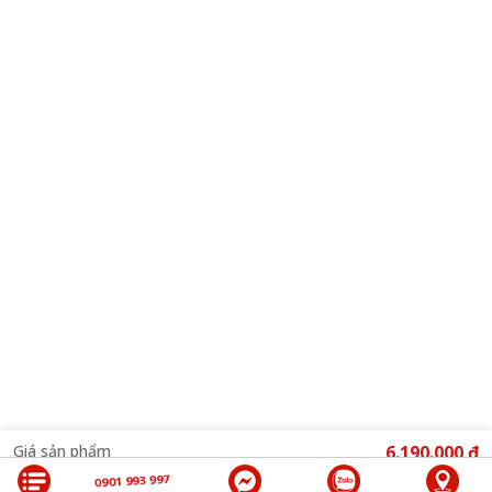
Tính năng dò sóng sạch và tự ngắt thông minh
Micro karaoke NEKO MP2600 tích hợp chức năng dò sóng sạch tự động
giúp tìm kiếm và chọn ra tần số ổn định nhất, đảm bảo âm thanh không
bị nhiễu hay mất sóng. Bên cạnh đó, tính năng tự ngắt tiếng thông minh
sẽ kích hoạt sau vài giây không sử dụng, giúp tiết kiệm pin và ngăn
tiếng ồn đột ngột phát ra loa. Những cải tiến này giúp NEKO MP2600 vận
hành mượt mà và hiệu quả hơn trong mọi điều kiện.
Cảm biến gia tốc và chức năng khóa phím
Giá sản phẩm
6.190.000 ₫
Micro NEKO MP2600 được trang bị cảm biến gia tốc hiện đại, tự động
0901 993 997
LIÊN HỆ
ngắt tín hiệu khi micro bị rơi giúp bảo vệ loa và hệ thống âm thanh khỏi