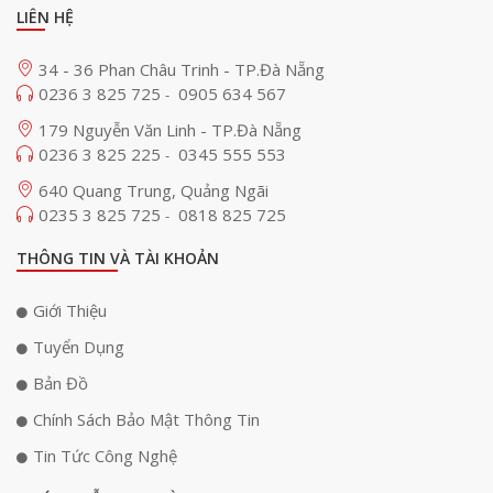
thông thường. Nhờ đó, trải nghiệm xem phim trở nên tự nhiên, mượt mà
LIÊN HỆ
và gần với chất lượng điện ảnh hơn.
34 - 36 Phan Châu Trinh - TP.Đà Nẵng
0236 3 825 725
0905 634 567
-
179 Nguyễn Văn Linh - TP.Đà Nẵng
0236 3 825 225
0345 555 553
-
640 Quang Trung, Quảng Ngãi
0235 3 825 725
0818 825 725
-
THÔNG TIN VÀ TÀI KHOẢN
Giới Thiệu
Tuyển Dụng
Dolby Vision & IMAX Enhanced nâng tầm trải nghiệm
Bản Đồ
xem phim
Chính Sách Bảo Mật Thông Tin
Máy chiếu Aura 2 New hỗ trợ Dolby Vision, HDR10, HLG cùng chứng
Tin Tức Công Nghệ
nhận IMAX Enhanced cao cấp nhằm tối ưu chất lượng nội dung phim
ảnh hiện đại. Các công nghệ này giúp cải thiện độ tương phản, tăng độ