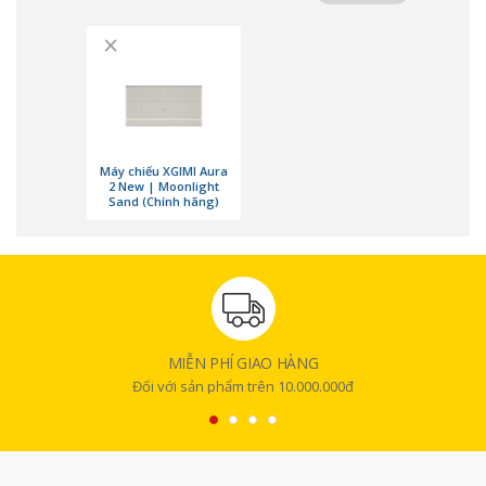
×
Máy chiếu XGIMI Aura
2 New | Moonlight
Sand (Chính hãng)
Công nghệ Dual Light 2.0 cho hình ảnh 4K điện ảnh
MIỄN PHÍ GIAO HÀNG
XGIMI Aura 2 New được trang bị công nghệ Dual Light 2.0 kết hợp DLP
Đối với sản phẩm trên 10.000.000đ
và nguồn sáng laser hiện đại nhằm nâng cao chất lượng hiển thị tổng
thể. Máy hỗ trợ độ phân giải 4K UHD sắc nét cùng độ sáng lên đến 2300
ISO Lumens, giúp hình ảnh hiển thị rõ ràng và có chiều sâu hơn trong
nhiều điều kiện ánh sáng khác nhau. Công nghệ này còn giúp giảm hiện
tượng viền màu và các đốm sáng thường gặp trên máy chiếu laser