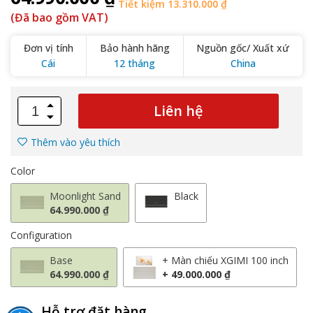
Tiết kiệm 13.310.000 ₫
(Đã bao gồm VAT)
Đơn vị tính
Bảo hành hãng
Nguồn gốc/ Xuất xứ
Cái
12 tháng
China
Liên hệ
Thêm vào yêu thích
Color
Moonlight Sand
Black
64.990.000 ₫
Configuration
Base
+ Màn chiếu XGIMI 100 inch
64.990.000 ₫
+ 49.000.000 ₫
Hỗ trợ đặt hàng