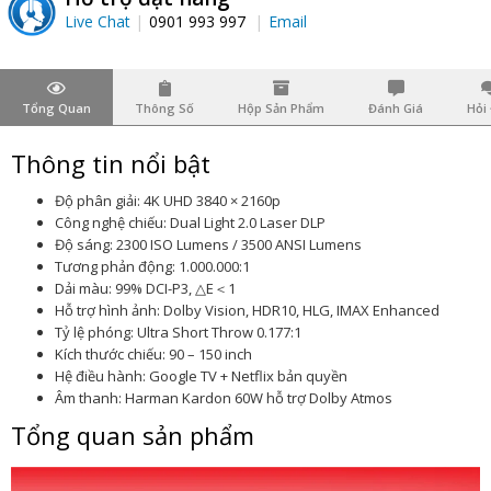
Live Chat
0901 993 997
Email
Tổng Quan
Thông Số
Hộp Sản Phẩm
Đánh Giá
Hỏi
Thông tin nổi bật
Độ phân giải: 4K UHD 3840 × 2160p
Công nghệ chiếu: Dual Light 2.0 Laser DLP
Độ sáng: 2300 ISO Lumens / 3500 ANSI Lumens
Tương phản động: 1.000.000:1
Dải màu: 99% DCI-P3, △E＜1
Hỗ trợ hình ảnh: Dolby Vision, HDR10, HLG, IMAX Enhanced
Tỷ lệ phóng: Ultra Short Throw 0.177:1
Kích thước chiếu: 90 – 150 inch
Hệ điều hành: Google TV + Netflix bản quyền
Âm thanh: Harman Kardon 60W hỗ trợ Dolby Atmos
Tổng quan sản phẩm