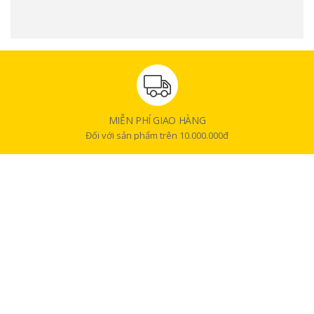
dụng máy ảnh trong nhiều bối cảnh khác nhau mà không cảm thấy bất
tiện. Với bề mặt màu đen nhám, máy ảnh không chỉ mang lại vẻ ngoài
sang trọng mà còn tạo cảm giác cầm nắm chắc chắn. Điểm đặc biệt trong
thiết kế là hai nút chụp được đặt ở vị trí thuận tiện, cho phép người dùng
dễ dàng chuyển đổi giữa chế độ chụp chân dung và chụp ngang mà
không phải thay đổi tư thế cầm máy quá nhiều, giúp nâng cao tính linh
hoạt trong sử dụng.
MIỄN PHÍ GIAO HÀNG
Đối với sản phẩm trên 10.000.000đ
Chế độ lấy nét hiện đại
Máy ảnh Fujifilm Instax Mini 99 được trang bị hệ thống lấy nét theo vùng
tiên tiến, mang lại khả năng chụp ảnh sắc nét trong nhiều khoảng cách
khác nhau. Với ba chế độ lấy nét riêng biệt, người dùng có thể dễ dàng