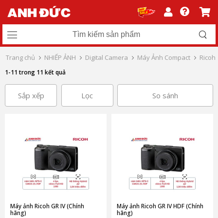
Trang chủ
NHIẾP ẢNH
Digital Camera
Máy Ảnh Compact
Ricoh
1-11 trong 11 kết quả
Sắp xếp
Lọc
So sánh
Máy ảnh Ricoh GR IV (Chính
Máy ảnh Ricoh GR IV HDF (Chính
hãng)
hãng)