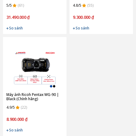
5/5
(61)
4.8/5
(55)
31.490.000 ₫
9.300.000 ₫
So sánh
So sánh
Máy ảnh Ricoh Pentax WG-90 |
Black (Chính hãng)
4.9/5
(22)
8.900.000 ₫
So sánh