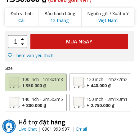
(Đã bao gồm VAT)
Đơn vị tính
Bảo hành hãng
Nguồn gốc/ Xuất xứ
Cái
12 tháng
Việt Nam
MUA NGAY
Thêm vào yêu thích
Size
100 inch - 1m8x1m8
120 inch - 2m2x2m2
1.350.000 ₫
+ 440.000 ₫
140 inch - 2m5x2m5
150 inch - 3m1x3m1
+ 800.000 ₫
+ 2.750.000 ₫
Hỗ trợ đặt hàng
Live Chat
0901 993 997
Email