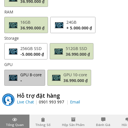
36.990.000 ₫
RAM
16GB
24GB
36.990.000 ₫
+ 5.000.000 ₫
Storage
256GB SSD
512GB SSD
-5.000.000 ₫
36.990.000 ₫
GPU
GPU 8‑core
GPU 10‑core
-
36.990.000 ₫
Hỗ trợ đặt hàng
Live Chat
0901 993 997
Email
Tổng Quan
Thông Số
Hộp Sản Phẩm
Đánh Giá
Hỏi