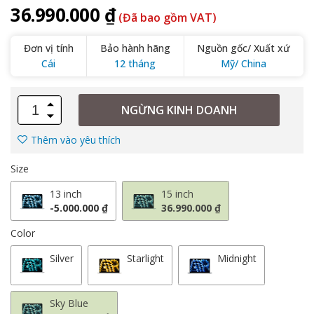
36.990.000 ₫
(Đã bao gồm VAT)
Đơn vị tính
Bảo hành hãng
Nguồn gốc/ Xuất xứ
Cái
12 tháng
Mỹ/ China
NGỪNG KINH DOANH
Thêm vào yêu thích
Size
13 inch
15 inch
-5.000.000 ₫
36.990.000 ₫
Color
Silver
Starlight
Midnight
Sky Blue