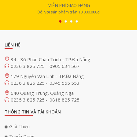
(đường kính 71mm) và
7 loa treble dome
(đường kính 25,4mm). M-F3A
MIỄN PHÍ GIAO HÀNG
khi kết hợp cùng với loa trầm
SE Audio Technik M-F3 SUB
sẽ giúp tái
Đối với sản phẩm trên 10.000.000đ
tạo âm thanh với dải tần rộng, từ âm trầm sâu lắng, trung âm dày dặn
đến âm cao sắc nét, mang đến trải nghiệm nghe nhạc tuyệt hảo.
LIÊN HỆ
34 - 36 Phan Châu Trinh - TP.Đà Nẵng
0236 3 825 725
0905 634 567
-
179 Nguyễn Văn Linh - TP.Đà Nẵng
0236 3 825 225
0345 555 553
-
640 Quang Trung, Quảng Ngãi
0235 3 825 725
0818 825 725
-
THÔNG TIN VÀ TÀI KHOẢN
Giới Thiệu
Tuyển Dụng