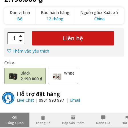
Đơn vị tính
Bảo hành hãng
Nguồn gốc/ Xuất xứ
Bộ
12 tháng
China
Liên hệ
Thêm vào yêu thích
Color
Black
White
2.190.000 ₫
Hỗ trợ đặt hàng
Live Chat
0901 993 997
Email
Tổng Quan
Thông Số
Hộp Sản Phẩm
Đánh Giá
Hỏi