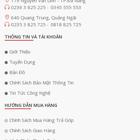
179 Nguyễn Văn Linh - TP.Đà Nẵng
0236 3 825 225
0345 555 553
-
640 Quang Trung, Quảng Ngãi
0235 3 825 725
0818 825 725
-
THÔNG TIN VÀ TÀI KHOẢN
Giới Thiệu
Tuyển Dụng
Bản Đồ
Chính Sách Bảo Mật Thông Tin
Tin Tức Công Nghệ
HƯỚNG DẪN MUA HÀNG
Chính Sách Mua Hàng Trả Góp
Chính Sách Giao Hàng
Không chỉ mạnh ở phần cứng, MR3 còn được cấp chứng nhận 