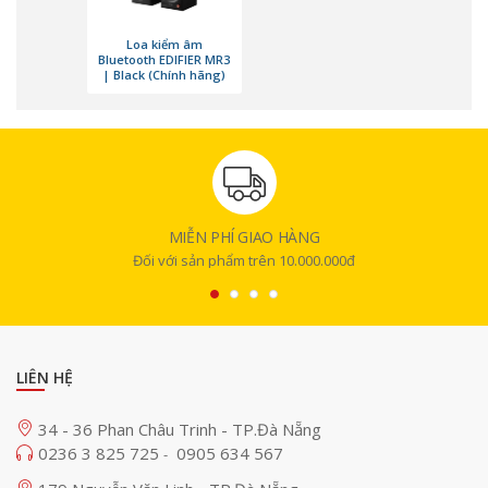
Loa kiểm âm
Bluetooth EDIFIER MR3
| Black (Chính hãng)
MIỄN PHÍ GIAO HÀNG
Cấu trúc âm thanh chất lượng cho 
Đối với sản phẩm trên 10.000.000đ
phòng thu
Toàn bộ hệ thống đầu vào tín hiệu và mạch khuếch đại của MR3 
được trang bị chip xử lý âm thanh Class-D cao cấp từ Texas 
Instruments, hoạt động ở chuẩn 24-bit/96kHz. Đây là cấu hình 
LIÊN HỆ
thường chỉ thấy ở các thiết bị âm thanh chuyên nghiệp, giúp 
MR3 xử lý tín hiệu đầu vào một cách mượt mà, không bị méo 
34 - 36 Phan Châu Trinh - TP.Đà Nẵng
tiếng hay mất chi tiết khi khuếch đại.
0236 3 825 725
0905 634 567
-