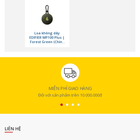
người dùng có thể dễ dàng mang theo loa bên mình
trong các chuyến du lịch, dã ngoại hay thậm chí là trong
các hoạt động thể thao ngoài trời.​
Loa không dây
EDIFIER MP100 Plus |
Forest Green (Chính
hãng)
MIỄN PHÍ GIAO HÀNG
Đối với sản phẩm trên 10.000.000đ
LIÊN HỆ