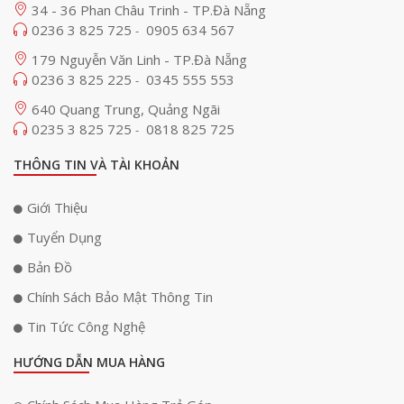
34 - 36 Phan Châu Trinh - TP.Đà Nẵng
0236 3 825 725
0905 634 567
-
179 Nguyễn Văn Linh - TP.Đà Nẵng
0236 3 825 225
0345 555 553
-
640 Quang Trung, Quảng Ngãi
0235 3 825 725
0818 825 725
-
THÔNG TIN VÀ TÀI KHOẢN
Giới Thiệu
Tuyển Dụng
Bản Đồ
Vỏ ngoài của loa được bao phủ bởi lớp vải lưới chống
Chính Sách Bảo Mật Thông Tin
bụi, chống trượt, kết hợp với dây đeo tích hợp giúp
người dùng dễ dàng treo loa lên balo, xe đạp hoặc bất kỳ
Tin Tức Công Nghệ
vị trí nào thuận tiện. Màu sắc đa dạng như Forest Green
và Lake Green mang đến sự lựa chọn phong phú, phù
HƯỚNG DẪN MUA HÀNG
hợp với phong cách cá nhân của mỗi người.​