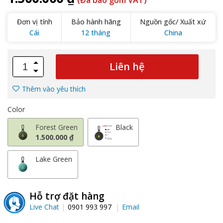
(Đã bao gồm VAT)
Đơn vị tính
Bảo hành hãng
Nguồn gốc/ Xuất xứ
Cái
12 tháng
China
Liên hệ
Thêm vào yêu thích
Color
Forest Green
Black
1.500.000 ₫
Lake Green
Hỗ trợ đặt hàng
Live Chat
0901 993 997
Email