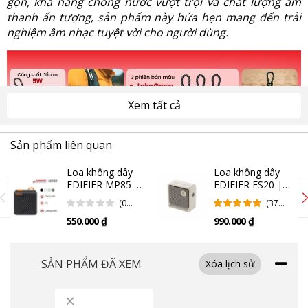
gọn, khả năng chống nước vượt trội và chất lượng âm
thanh ấn tượng, sản phẩm này hứa hẹn mang đến trải
nghiệm âm nhạc tuyệt vời cho người dùng.
Xem tất cả
Sản phẩm liên quan
Loa không dây
Loa không dây
EDIFIER MP85 |
EDIFIER ES20 |
Black (Chính
Ivory (Chính
(0
(37
hãng)
hãng)
Đánh
Đánh
550.000 ₫
990.000 ₫
Giá)
Giá)
Loa không dây EDIFIER MP100 Plus với thiết kế nhỏ gọn,
tiện lợi
SẢN PHẨM ĐÃ XEM
Xóa lịch sử
Loa không dây EDIFIER MP100 Plus sở hữu thiết kế hình
tròn độc đáo, kích thước chỉ 95mm x 45mm và trọng
×
lượng nhẹ khoảng 185g. Với kích thước nhỏ gọn này,