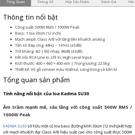
Tổng Quan
Thông Số
Hộp Sản Phẩm
Đánh Giá
Hỏi
Thông tin nổi bật
Công suất: 500W RMS / 1000W Peak
Bass: 1 loa 30cm (12 inch)
Mạch ampli: Class A/B với tầng tiền khuếch analog
Tần số đáp ứng: 44Hz – 141Hz (±5dB)
Trở kháng: 4Ω | Độ nhạy: 86dB (±3dB)
Kết nối: RCA Line In, LFE In, High Level Input
Kích thước: 400 × 460 × 400 mm | Trọng lượng: 22.5kg
Thiết kế: Vỏ gỗ veneer màu Walnut, sang trọng và bền bỉ
Tổng quan sản phẩm
Tính năng nổi bật của loa Kadma SU30
Âm trầm mạnh mẽ, sâu lắng với công suất 500W RMS /
1000W Peak
KADMA SU30
sở hữu một củ loa bass đường kính 30cm (12 inch),kết hợp
với mạch khuếch đại Class A/B hiệu suất cao cho công suất thực 500W