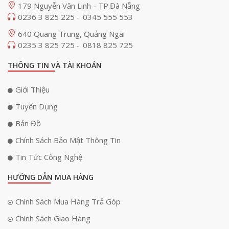
179 Nguyễn Văn Linh - TP.Đà Nẵng
Cách bố trí núm chỉnh phía sau cho phép người dùng dễ dàng
0236 3 825 225
0345 555 553
điều chỉnh mức âm lượng, phase, và tần số cắt – phù hợp với
-
nhiều loại phòng và thiết bị phối ghép.
640 Quang Trung, Quảng Ngãi
0235 3 825 725
0818 825 725
-
THÔNG TIN VÀ TÀI KHOẢN
Giới Thiệu
Tuyển Dụng
Bản Đồ
Chính Sách Bảo Mật Thông Tin
Tin Tức Công Nghệ
HƯỚNG DẪN MUA HÀNG
Chính Sách Mua Hàng Trả Góp
Mạch khuếch đại Class A/B với tầng tiền khuếch Analog –
hiệu suất & âm thanh cao cấp
Chính Sách Giao Hàng