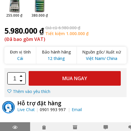
255.000 ₫
380.000 ₫
Giá cũ 6.980.000 ₫
5.980.000 ₫
Tiết kiệm 1.000.000 ₫
(Đã bao gồm VAT)
Đơn vị tính
Bảo hành hãng
Nguồn gốc/ Xuất xứ
Cái
12 tháng
Việt Nam/ China
MUA NGAY
Thêm vào yêu thích
Hỗ trợ đặt hàng
Live Chat
0901 993 997
Email