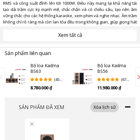
RMS và công suất đỉnh lên tới 1000W. Điều này mang lại khả năng tái
tạo dải trầm cực kỳ mạnh mẽ, chắc chắn và có chiều sâu, tạo nền âm
vững chắc cho các hệ thống karaoke, xem phim và nghe nhạc. Âm trầm
không chỉ rõ ràng mà còn lan tỏa đều trong không gian, giúp giọng hát
trở nên đầy đặn và nội lực hơn trong các bản karaoke, đồng thời tăng
tính kịch tính cho các cảnh phim hành động hay âm nhạc sống.
Xem tất cả
Sản phẩm liên quan
Bộ loa Kadma
Bộ loa Kadma
BS63
BS56
(45
(67
Đánh
Đánh
8.780.000 ₫
11.980.000 ₫
Giá)
Giá)
SẢN PHẨM ĐÃ XEM
Xóa lịch sử
×