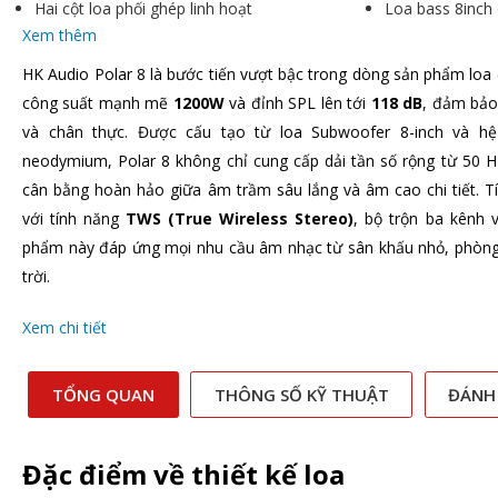
Hai cột loa phối ghép linh hoạt
Loa bass 8inch 
Xem thêm
HK Audio Polar 8 là bước tiến vượt bậc trong dòng sản phẩm loa
công suất mạnh mẽ
1200W
và đỉnh SPL lên tới
118 dB
, đảm bảo
và chân thực. Được cấu tạo từ loa Subwoofer 8-inch và hệ 
neodymium, Polar 8 không chỉ cung cấp dải tần số rộng từ 50 
cân bằng hoàn hảo giữa âm trầm sâu lắng và âm cao chi tiết. T
với tính năng
TWS (True Wireless Stereo)
, bộ trộn ba kênh 
phẩm này đáp ứng mọi nhu cầu âm nhạc từ sân khấu nhỏ, phòng 
trời.
Xem chi tiết
TỔNG QUAN
THÔNG SỐ KỸ THUẬT
ĐÁNH
Đặc điểm về thiết kế loa