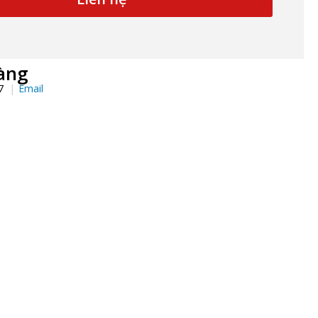
àng
97
Email