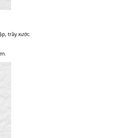
p, trầy xước.
ơn.