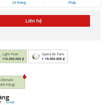
24 tháng
Pháp
Liên hệ
Light Pearl
Opera de Paris
110.000.000 ₫
+ 19.000.000 ₫
 Ultimate
hính hãng)
àng
97
Email