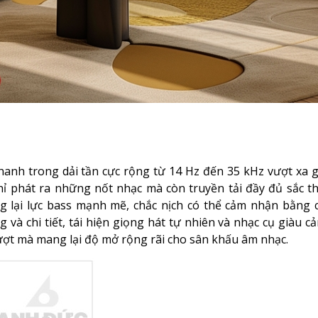
anh trong dải tần cực rộng từ 14 Hz đến 35 kHz vượt xa g
ỉ phát ra những nốt nhạc mà còn truyền tải đầy đủ sắc th
 lại lực bass mạnh mẽ, chắc nịch có thể cảm nhận bằng c
và chi tiết, tái hiện giọng hát tự nhiên và nhạc cụ giàu c
mượt mà mang lại độ mở rộng rãi cho sân khấu âm nhạc.