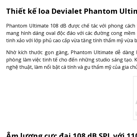
Thiết kế loa Devialet Phantom Ulti
Phantom Ultimate 108 dB được chế tác với phong cách t
mang hình dáng oval độc đáo với các đường cong mềm mạ
tinh xảo với lớp phủ cao cấp vừa tăng tính thẩm mỹ vừa bả
Nhờ kích thước gọn gàng, Phantom Ultimate dễ dàng 
phòng làm việc tinh tế cho đến những studio sáng tạo. 
nghệ thuật, làm nổi bật cá tính và gu thẩm mỹ của gia chủ
Âm lượng cực đại 108 dB SPL với 1