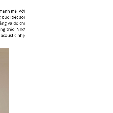
 mạnh mẽ. Với
buổi tiệc sôi
ằng và độ chi
ong trẻo. Nhờ
 acoustic nhẹ