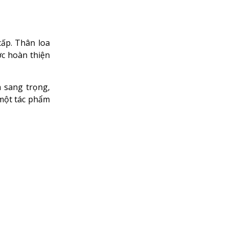
cấp. Thân loa
ợc hoàn thiện
 sang trọng,
 một tác phẩm