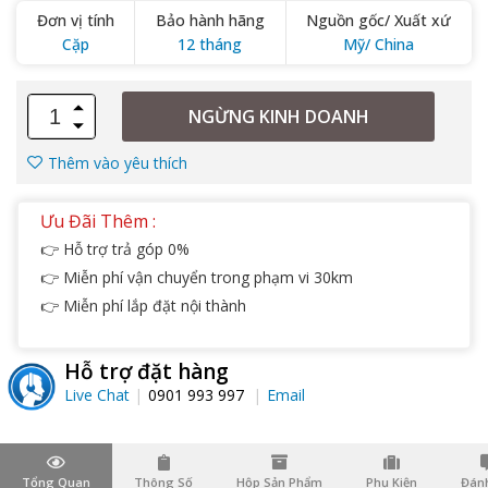
Đơn vị tính
Bảo hành hãng
Nguồn gốc/ Xuất xứ
Cặp
12 tháng
Mỹ/ China
NGỪNG KINH DOANH
Thêm vào yêu thích
Ưu Đãi Thêm :
👉 Hỗ trợ trả góp 0%
👉 Miễn phí vận chuyển trong phạm vi 30km
👉 Miễn phí lắp đặt nội thành
Hỗ trợ đặt hàng
Live Chat
0901 993 997
Email
Tổng Quan
Thông Số
Hộp Sản Phẩm
Phụ Kiện
Đánh