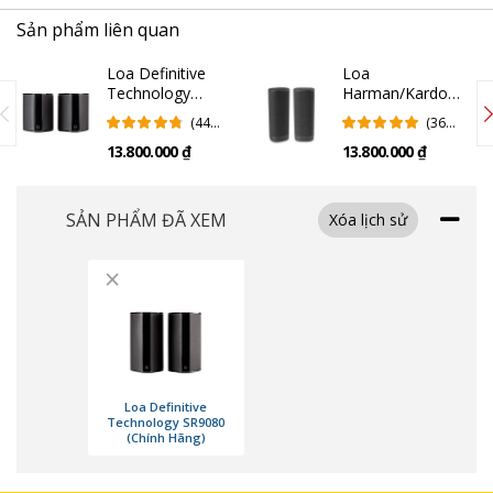
Sản phẩm liên quan
Loa Definitive
Loa
Technology
Harman/Kardon
SR9040 (Chính
Citation
(44
(36
Hãng)
Surround | Black
Đánh
Đánh
13.800.000 ₫
13.800.000 ₫
(Chính Hãng)
Giá)
Giá)
SẢN PHẨM ĐÃ XEM
Xóa lịch sử
×
Loa Definitive
Technology SR9080
(Chính Hãng)