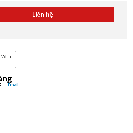
Liên hệ
White
àng
97
Email