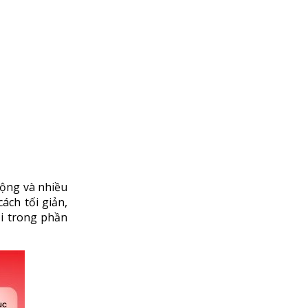
động và nhiều
ách tối giản,
i trong phần