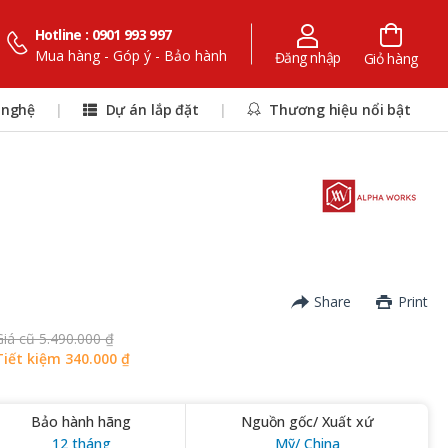
Hotline : 0901 993 997
Mua hàng - Góp ý - Bảo hành
Đăng nhập
Giỏ hàng
 nghệ
|
Dự án lắp đặt
|
Thương hiệu nổi bật
Share
Print
Giá cũ 5.490.000 ₫
Tiết kiệm 340.000 ₫
Bảo hành hãng
Nguồn gốc/ Xuất xứ
12 tháng
Mỹ/ China