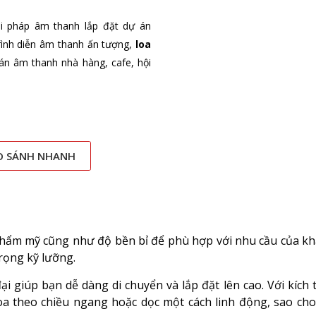
i pháp âm thanh lắp đặt dự án
rình diễn âm thanh ấn tượng,
loa
án âm thanh nhà hàng, cafe, hội
O SÁNH NHANH
 thẩm mỹ cũng như độ bền bỉ để phù hợp với nhu cầu của k
rọng kỹ lưỡng.
i giúp bạn dễ dàng di chuyển và lắp đặt lên cao. Với kích 
p loa theo chiều ngang hoặc dọc một cách linh động, sao ch