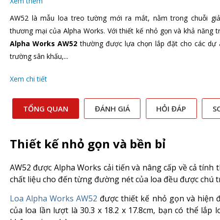
Xem thêm
AW52 là mẫu loa treo tường mới ra mắt, nằm trong chuỗi giả
thương mại của Alpha Works. Với thiết kế nhỏ gọn và khả năng t
Alpha Works AW52
thường được lựa chọn lắp đặt cho các dự 
trường sân khấu,...
Xem chi tiết
TỔNG QUAN
ĐÁNH GIÁ
HỎI ĐÁP
S
Thiết kế nhỏ gọn và bền bỉ
AW52 được Alpha Works cải tiến và nâng cấp về cả tính
chất liệu cho đến từng đường nét của loa đều được chú t
Loa Alpha Works AW52
được thiết kế nhỏ gọn và hiện đạ
của loa lần lượt là 30.3 x 18.2 x 17.8cm, bạn có thể lắ