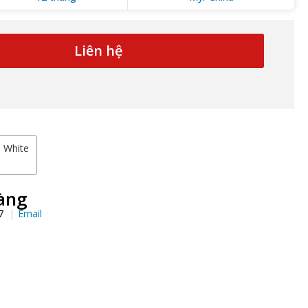
Liên hệ
White
àng
97
Email