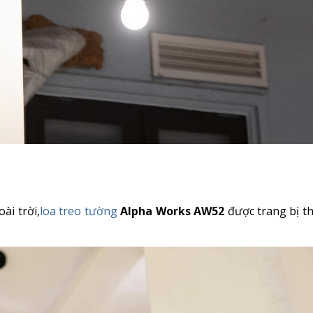
ài trời,
loa treo tường
Alpha Works AW52
được trang bị th