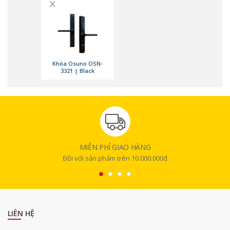
×
Khóa Osuno OSN-
3321 | Black
MIỄN PHÍ GIAO HÀNG
Đối với sản phẩm trên 10.000.000đ
Công nghệ vân tay Livescan được tích hợp trong khóa Osuno OSN-3321
giúp chống việc làm giả vân tay. Đồng thời, phương thức này mang lại
sự thân thiện với mọi thành viên trong gia đình, bất kể là trẻ nhỏ hay
người già đều có thể sử dụng. Bạn có thể mở khóa một cách nhanh
chóng trong vòng chưa đến 0.1 giây chỉ với một lần chạm nhẹ.
LIÊN HỆ
Khóa còn tích hợp thẻ từ công nghệ cao và có khả năng tích hợp với hệ