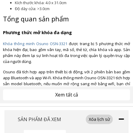
Kích thước khóa: 4.0 x 31.0cm
Độ dày cửa: >3.0cm
Tổng quan sản phẩm
Phương thức mở khóa đa dạng
Khóa thông minh Osuno OSN-3321
được trang bị 5 phương thức mở
khóa hiện đại, bao gồm vân tay, mã số, thẻ từ, chìa khóa và app. Sản
phẩm này đem lại sự linh hoạt tối đa trong việc quản lý quyền truy cập
của người dùng.
Osuno đã tích hợp app trên thiết bị di động, với 2 phiên bản bao gồm
app Bluetooth và app Wi-Fi. Khóa thông minh Osuno OSN-3321 tích hợp
sẵn model bluetooth, nếu muốn mở rộng sang mở bằng wifi, bạn chỉ
cần thêm thiết bị chuyển đổi sóng (gateway).
Xem tất cả
SẢN PHẨM ĐÃ XEM
Xóa lịch sử