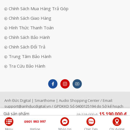
Chính Sách Mua Hàng Trả Góp
Chính Sách Giao Hàng
Hình Thức Thanh Toán
Chính Sách Bảo Hành
Chính Sách Đổi Trả
Trung Tâm Bảo Hành
Tra Cứu Bảo Hành
Anh Đức Digital | Smarthome | Audio Shopping Center / Email:
support@anhducdigital.vn
/ GPDKKD Số 0400125194 do Sở kế hoạch
đầu tư TP Đà Nẵng cấp ngày 22/4/1996
Giá sản phẩm
15.190.000 ₫
28.728.000 ₫
0901 993 997
LIÊN HỆ
Menu
Hotline
Nhắn tin
Chat Zalo
Chỉ đường