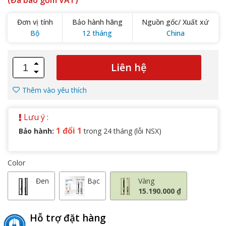
(Đã bao gồm VAT)
Đơn vị tính
Bảo hành hãng
Nguồn gốc/ Xuất xứ
Bộ
12 tháng
China
Liên hệ
Thêm vào yêu thích
Lưu ý :
1 đổi 1
Bảo hành:
trong 24 tháng (lỗi NSX)
Color
Đen
Bạc
Vàng
15.190.000 ₫
Hỗ trợ đặt hàng