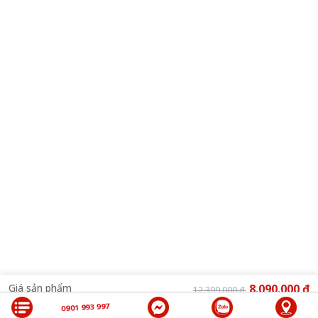
cách nội thất, từ hiện đại đến cổ điển. Ngoài ra, khóa còn được tích hợp
nút chuông cửa với đèn LED thông báo, giúp xác nhận khi chuông được
kích hoạt, tạo ấn tượng thân thiện và hiện đại cho khách đến nhà.
Dung lượng pin lớn, sạc lại tiện lợi
Khóa Aqara D100
được trang bị pin lithium-ion tích hợp có tuổi thọ lên
đến 12 tháng sau mỗi lần sạc đầy. Người dùng có thể dễ dàng sạc lại pin
thông qua cổng USB-C. Khi pin sắp hết, ứng dụng Aqara sẽ gửi thông
báo để bạn chủ động sạc, đảm bảo khóa luôn hoạt động ổn định. Điều
này không chỉ giúp bạn tiết kiệm thời gian mà còn tăng thêm sự tiện lợi
trong quá trình sử dụng.
Giá sản phẩm
8.090.000 ₫
12.399.000 ₫
Tính năng bảo vệ trẻ em
0901 993 997
MUA NGAY