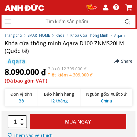
Trang chủ
SMARTHOME
Khóa
Khóa Cửa Thông Minh
Aqara
Khóa cửa thông minh Aqara D100 ZNMS20LM
(Quốc tế)
Share
Giá cũ 12.399.000 ₫
8.090.000 ₫
Tiết kiệm 4.309.000 ₫
(Đã bao gồm VAT)
Đơn vị tính
Bảo hành hãng
Nguồn gốc/ Xuất xứ
Bộ
12 tháng
China
MUA NGAY
Thêm vào yêu thích