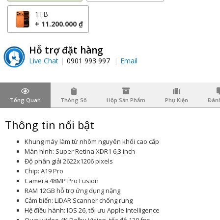
1TB
+ 11.200.000 ₫
Hỗ trợ đặt hàng
Live Chat
0901 993 997
Email
Tổng Quan
Thông Số
Hộp Sản Phẩm
Phụ Kiện
Đánh
Thông tin nổi bật
Khung máy làm từ nhôm nguyên khối cao cấp
Màn hình: Super Retina XDR1 6,3 inch
Độ phân giải 2622x1206 pixels
Chip: A19 Pro
Camera 48MP Pro Fusion
RAM 12GB hỗ trợ ứng dụng nặng
Cảm biến: LiDAR Scanner chống rung
Hệ điều hành: IOS 26, tối ưu Apple Intelligence