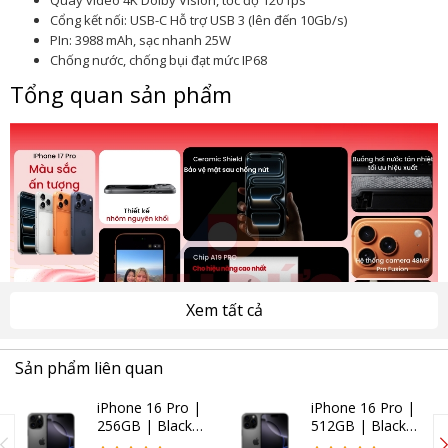
Quay video 4K Dolby Vision, tốc độ 120 fps
Cổng kết nối: USB-C Hỗ trợ USB 3 (lên đến 10Gb/s)
PIn: 3988 mAh, sạc nhanh 25W
Chống nước, chống bụi đạt mức IP68
Tổng quan sản phẩm
Xem tất cả
Sản phẩm liên quan
iPhone 17 Pro bền bỉ với thiết kế khung nhôm nguyên
iPhone 16 Pro |
iPhone 16 Pro |
256GB | Black
512GB | Black
khối
Titanium (Chính
Titanium (Chính