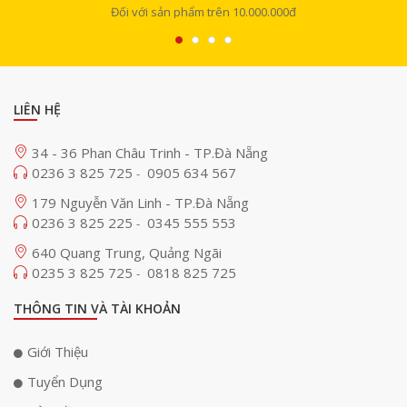
Đối với sản phẩm trên 10.000.000đ
iPhone 17 Pro sở hữu màn hình Super Retina XDR OLED kích thước 6.3
inch mang lại hình ảnh sắc nét và sống động ở mọi góc nhìn. Với độ
phân giải 2622 x 1206 pixels cùng tần số quét 120Hz trải nghiệm cuộn
chạm trở nên mượt mà và phản hồi nhanh chóng. Độ sáng đỉnh lên tới
3000 nit kết hợp hỗ trợ HDR10 và Dolby Vision giúp hiển thị màu sắc
LIÊN HỆ
chân thực, độ tương phản cao tối ưu cho cả sử dụng ngoài trời lẫn xem
phim chuẩn điện ảnh.
34 - 36 Phan Châu Trinh - TP.Đà Nẵng
0236 3 825 725
0905 634 567
-
179 Nguyễn Văn Linh - TP.Đà Nẵng
0236 3 825 225
0345 555 553
-
640 Quang Trung, Quảng Ngãi
0235 3 825 725
0818 825 725
-
THÔNG TIN VÀ TÀI KHOẢN
Giới Thiệu
Tuyển Dụng
Hiệu năng đột phá với chip A19 Pro