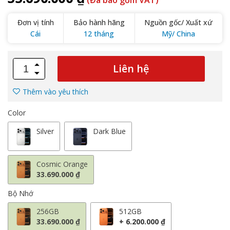
(Đã bao gồm VAT)
Đơn vị tính
Bảo hành hãng
Nguồn gốc/ Xuất xứ
Cái
12 tháng
Mỹ/ China
Liên hệ
Thêm vào yêu thích
Color
Silver
Dark Blue
Cosmic Orange
33.690.000 ₫
Bộ Nhớ
256GB
512GB
33.690.000 ₫
+ 6.200.000 ₫