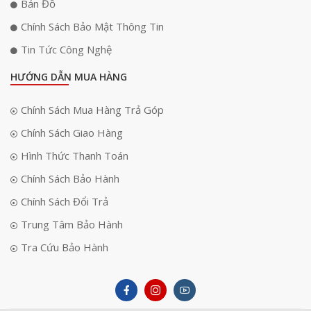
Bản Đồ
Chính Sách Bảo Mật Thông Tin
iPhone 17 Pro được trang bị chip A19 Pro sản xuất trên tiến trình 3nm
tiên tiến mang lại hiệu suất vượt trội cùng khả năng tiết kiệm năng lượng
Tin Tức Công Nghệ
tối đa. CPU 5 lõi kết hợp GPU mạnh mẽ giúp xử lý mượt mà mọi tác vụ từ
công việc đa nhiệm đến chơi game đồ họa cao cấp. RAM 12GB tối ưu
HƯỚNG DẪN MUA HÀNG
cho iOS 26 và Apple Intelligence đảm bảo khả năng vận hành ổn định,
thông minh và nhanh nhạy trong mọi trải nghiệm.
Chính Sách Mua Hàng Trả Góp
Chính Sách Giao Hàng
Hình Thức Thanh Toán
Chính Sách Bảo Hành
Chính Sách Đổi Trả
Trung Tâm Bảo Hành
Tra Cứu Bảo Hành
Hệ thống camera sau 48MP Pro Fusion