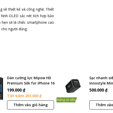
g về thiết kế và công nghệ. Thiết
 hình OLED sắc nét tích hợp bảo
a hẹn sẽ là chiếc smartphone cao
i cho người dùng.
Dán cường lực Mipow HD
Sạc nhanh si
Premium Silk for iPhone 16
Innostyle Min
2024 (BJ601-BK) (Chính
30W PD/PPS |
199.000 ₫
500.000 ₫
Hãng)
Hãng) (IC30G
Tiết kiệm 201.000 ₫
Hàng có sẵn
Thêm vào giỏ hàng
Thêm vào