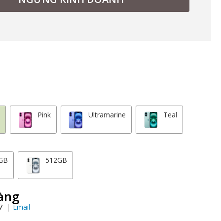
e
Pink
Ultramarine
Teal
GB
512GB
àng
97
Email