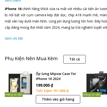
Xem thêm
iPhone 16
chính hãng VN/A vừa ra mắt với nhiều cải tiến ấn tượn
bị nổi bật với cụm camera kép đặt dọc, chip A18 mạnh mẽ, màn
mật vân tay dưới màn hình, cùng pin dung lượng lớn hơn. Đây hứ
cấp đáng mong đợi nhất năm 2024, mang lại trải nghiệm tuyệt vờ
Xem chi tiết
Phụ Kiện Nên Mua Kèm
Tất cả
Ốp lưng Mipow Case for
iPhone 16 2024
Transparent (PS16A-CR)
199.000 ₫
(Chính Hãng)
Tiết kiệm 151.000 ₫
Hàng có sẵn
Hàng có sẵn
Thêm vào giỏ hàng