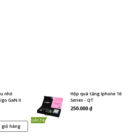
êu nhỏ
Hộp quà tặng Iphone 16
igo GaN II
Series - QT
 Black (Chính
250.000 ₫
BLK)
Liên hệ
 giỏ hàng