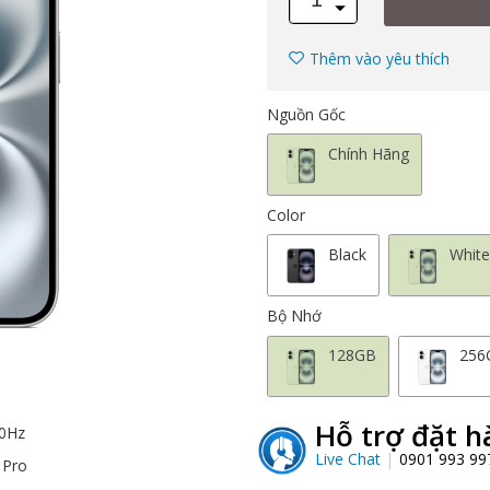
Thêm vào yêu thích
Nguồn Gốc
Chính Hãng
Color
Black
Whit
Bộ Nhớ
128GB
256
Hỗ trợ đặt h
20Hz
Live Chat
0901 993 9
 Pro