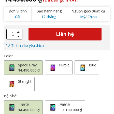
(Đã bao gồm VAT)
Đơn vị tính
Bảo hành hãng
Nguồn gốc/ Xuất xứ
Cái
12 tháng
Mỹ/ China
Liên hệ
Thêm vào yêu thích
Color
Space Gray
Purple
Blue
14.490.000 ₫
Starlight
Bộ Nhớ
128GB
256GB
14.490.000 ₫
+ 3.100.000 ₫