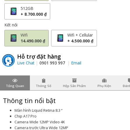
512GB
+ 8.700.000 ₫
Kết nối
Wifi
Wifi + Cellular
14.490.000 ₫
+ 4.500.000 ₫
Hỗ trợ đặt hàng
Live Chat
0901 993 997
Email
Tổng Quan
Thông Số
Hộp Sản Phẩm
Phụ Kiện
Đánh
Thông tin nổi bật
Màn hình Liquid Retina 8.3 ‘’
Chip A17 Pro
Camera Wide 12MP Video 4K
Camera trước Ultra Wide 12MP