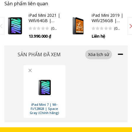
Sản phẩm liên quan
nghệ dò tia tốc độ cao, nâng cao trải nghiệm chơi game và xử lý đồ họa
phức tạp. Neural Engine 16 lõi cũng được cải tiến, tăng gấp đôi tốc độ so
iPad Mini 2021 |
iPad Mini 2019 |
với thế hệ trước, giúp tăng cường khả năng xử lý các tác vụ AI và học
Wifi/64GB |
Wifi/256GB |
máy.
Space Gray
Space Gray
(0
(0
(Chính Hãng)
Đánh
Đánh
13.990.000 ₫
Liên hệ
Giá)
Giá)
SẢN PHẨM ĐÃ XEM
Xóa lịch sử
×
iPad Mini 7 | Wi-
Fi/128GB | Space
Gray (Chính hãng)
Màn hình Liquid Retina sống động