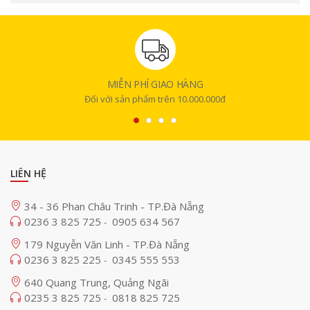
cải thiện đáng kể tốc độ xử lý trong các tác vụ từ duyệt web, chỉnh sửa
tài liệu cho đến lập trình hay dựng hình 3D. GPU mới với công nghệ dò
tia tốc độ cao bằng phần cứng giúp mang lại trải nghiệm đồ họa chân
thực hơn, đặc biệt là trong các ứng dụng sáng tạo và chơi game. Neural
Engine 16 lõi hỗ trợ mạnh mẽ cho Apple Intelligence, cho phép thiết bị
xử lý nhanh các tác vụ trí tuệ nhân tạo mà vẫn tiết kiệm năng lượng,
giúp iPad Air có thể sử dụng cả ngày mà không cần sạc lại.
MIỄN PHÍ GIAO HÀNG
Đối với sản phẩm trên 10.000.000đ
LIÊN HỆ
34 - 36 Phan Châu Trinh - TP.Đà Nẵng
0236 3 825 725
0905 634 567
-
179 Nguyễn Văn Linh - TP.Đà Nẵng
0236 3 825 225
0345 555 553
-
640 Quang Trung, Quảng Ngãi
0235 3 825 725
0818 825 725
-