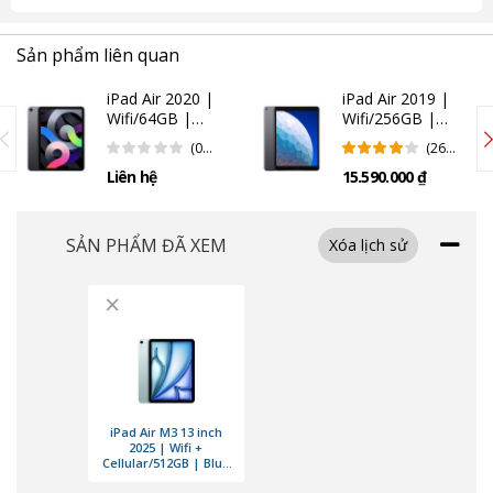
Sản phẩm liên quan
iPad Air 2020 |
iPad Air 2019 |
Wifi/64GB |
Wifi/256GB |
Space Gray
Space Gray
(0
(26
(Chính Hãng)
Đánh
Đánh
Liên hệ
15.590.000 ₫
Giá)
Giá)
SẢN PHẨM ĐÃ XEM
Xóa lịch sử
×
iPad Air M3 mang đến sức mạnh của chip Apple M3
iPad Air M3 13 inch
2025 | Wifi +
Cellular/512GB | Blue
iPad Air 2024
được trang bị chip Apple M3, đánh dấu bước nhảy vọt về
(Chính Hãng)
hiệu năng so với các thế hệ trước. CPU của M3 có kiến trúc 10 lõi, giúp