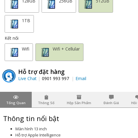
128GB
256GB
512GB
1TB
Kết nối
Wifi
Wifi + Cellular
Hỗ trợ đặt hàng
Live Chat
0901 993 997
Email
Tổng Quan
Thông Số
Hộp Sản Phẩm
Đánh Giá
Hỏi
Thông tin nổi bật
Màn hình 13 inch
Hỗ trợ Apple Intelligence