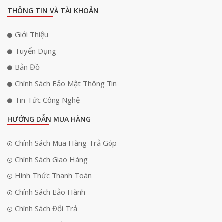
iPad Air M3 2025 được thiết kế tinh tế với hai kích 
THÔNG TIN VÀ TÀI KHOẢN
thước màn hình
iPad Air nay có hai tùy chọn màn hình Liquid Retina kích thước 11 inch
Giới Thiệu
và 13 inch, mang lại sự linh hoạt cho người dùng với từng nhu cầu khác
nhau. Màn hình có độ phân giải cao với công nghệ True Tone giúp điều
Tuyển Dụng
chỉnh màu sắc phù hợp với môi trường xung quanh, mang lại trải
Bản Đồ
nghiệm hiển thị tự nhiên và dễ chịu hơn. Dải màu rộng P3 và độ sáng
500 nits đảm bảo hình ảnh rực rỡ, sắc nét, ngay cả khi sử dụng ngoài
Chính Sách Bảo Mật Thông Tin
trời. Với viền mỏng và thiết kế nguyên khối từ nhôm tái chế, iPad Air
không chỉ đẹp mà còn bền bỉ, nhẹ và thân thiện với môi trường.
Tin Tức Công Nghệ
HƯỚNG DẪN MUA HÀNG
Chính Sách Mua Hàng Trả Góp
Chính Sách Giao Hàng
Hình Thức Thanh Toán
Chính Sách Bảo Hành
Chính Sách Đổi Trả