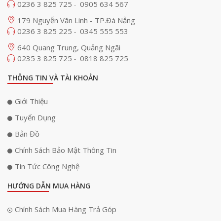
0236 3 825 725
0905 634 567
và gần với thực tế hơn.
-
179 Nguyễn Văn Linh - TP.Đà Nẵng
0236 3 825 225
0345 555 553
-
640 Quang Trung, Quảng Ngãi
0235 3 825 725
0818 825 725
-
THÔNG TIN VÀ TÀI KHOẢN
Giới Thiệu
Tuyển Dụng
Bản Đồ
Chính Sách Bảo Mật Thông Tin
Tấm nền HVA cho độ tương phản vượt trội
Tin Tức Công Nghệ
Google Tivi TCL AI 4K P6K sử dụng tấm nền HVA do TCL phát triển nhằm
nâng cao chất lượng hiển thị. Công nghệ này giúp tăng cường độ tương
HƯỚNG DẪN MUA HÀNG
phản, mang lại màu đen sâu hơn và hình ảnh có chiều sâu rõ rệt. Đồng
thời, tấm nền HVA còn hạn chế hiện tượng hở sáng và giảm ảnh hưởng
Chính Sách Mua Hàng Trả Góp
từ ánh sáng môi trường xung quanh. Nhờ đó, người xem có thể thưởng
thức nội dung với độ rõ nét cao và chất lượng hình ảnh ổn định trong