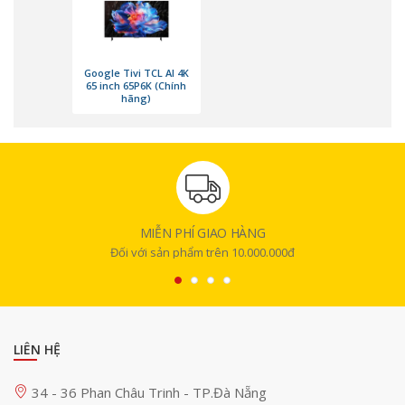
Google Tivi TCL AI 4K
65 inch 65P6K (Chính
hãng)
MIỄN PHÍ GIAO HÀNG
Hình ảnh 4K UHD sắc nét cùng HDR10
Đối với sản phẩm trên 10.000.000đ
TCL P6K được trang bị độ phân giải 4K UHD (3840 x 2160) mang đến số
lượng điểm ảnh gấp bốn lần so với TV Full HD thông thường. Nhờ đó,
mọi nội dung đều được hiển thị rõ nét với độ chi tiết cao hơn, từ các bộ
phim bom tấn đến chương trình thể thao yêu thích. Công nghệ HDR10
LIÊN HỆ
kết hợp cùng HLG giúp tăng cường độ sáng, cải thiện độ tương phản và
tái hiện chính xác các chi tiết ở cả vùng sáng lẫn vùng tối. Kết quả là
34 - 36 Phan Châu Trinh - TP.Đà Nẵng
người dùng có thể tận hưởng những khung hình chân thực, sống động