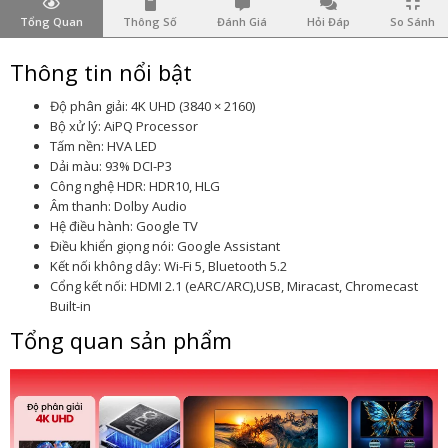
Tổng Quan
Thông Số
Đánh Giá
Hỏi Đáp
So Sánh
Thông tin nổi bật
Độ phân giải: 4K UHD (3840 × 2160)
Bộ xử lý: AiPQ Processor
Tấm nền: HVA LED
Dải màu: 93% DCI-P3
Công nghệ HDR: HDR10, HLG
Âm thanh: Dolby Audio
Hệ điều hành: Google TV
Điều khiển giọng nói: Google Assistant
Kết nối không dây: Wi-Fi 5, Bluetooth 5.2
Cổng kết nối: HDMI 2.1 (eARC/ARC),USB, Miracast, Chromecast
Built-in
Tổng quan sản phẩm