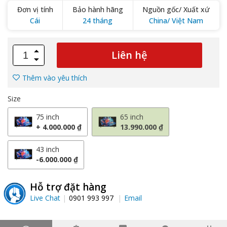
Đơn vị tính
Bảo hành hãng
Nguồn gốc/ Xuất xứ
Cái
24 tháng
China/ Việt Nam
Liên hệ
Thêm vào yêu thích
Size
75 inch
65 inch
+ 4.000.000 ₫
13.990.000 ₫
43 inch
-6.000.000 ₫
Hỗ trợ đặt hàng
Live Chat
0901 993 997
Email