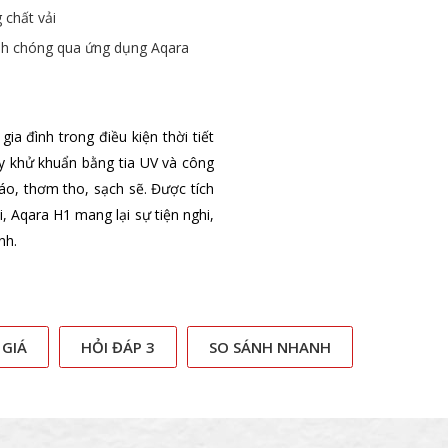
 chất vải
nh chóng qua ứng dụng Aqara
ia đình trong điều kiện thời tiết
y khử khuẩn bằng tia UV và công
áo, thơm tho, sạch sẽ. Được tích
, Aqara H1 mang lại sự tiện nghi,
nh.
 GIÁ
HỎI ĐÁP 3
SO SÁNH NHANH