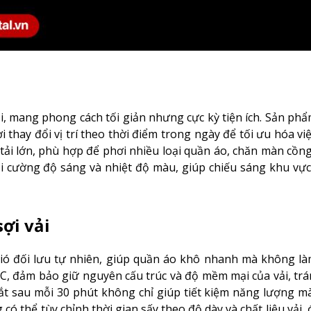
ại, mang phong cách tối giản nhưng cực kỳ tiện ích. Sản ph
thay đổi vị trí theo thời điểm trong ngày để tối ưu hóa việc
 tải lớn, phù hợp để phơi nhiều loại quần áo, chăn màn cồn
 đổi cường độ sáng và nhiệt độ màu, giúp chiếu sáng khu vự
ợi vải
ió đối lưu tự nhiên, giúp quần áo khô nhanh mà không là
5ºC, đảm bảo giữ nguyên cấu trúc và độ mềm mại của vải, trá
ắt sau mỗi 30 phút không chỉ giúp tiết kiệm năng lượng m
 có thể tùy chỉnh thời gian sấy theo độ dày và chất liệu vải