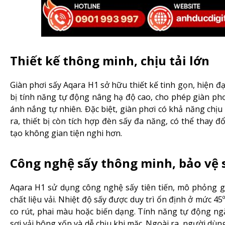
Thiết kế thông minh, chịu tải lớn
Giàn phơi sấy Aqara H1 sở hữu thiết kế tinh gọn, hiện đ
bị tính năng tự động nâng hạ độ cao, cho phép giàn phơi 
ánh nắng tự nhiên. Đặc biệt, giàn phơi có khả năng chịu
ra, thiết bị còn tích hợp đèn sấy đa năng, có thể thay
tạo không gian tiện nghi hơn.
Công nghệ sấy thông minh, bảo vệ s
Aqara H1 sử dụng công nghệ sấy tiên tiến, mô phỏng g
chất liệu vải. Nhiệt độ sấy được duy trì ổn định ở mức 4
co rút, phai màu hoặc biến dạng. Tính năng tự động ng
sợi vải bông xốp và dễ chịu khi mặc. Ngoài ra, người dùng