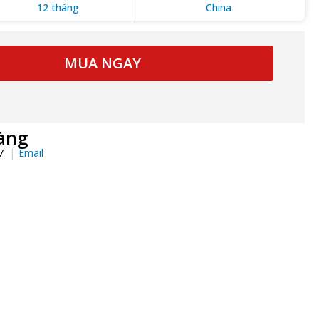
12 tháng
China
MUA NGAY
àng
97
Email