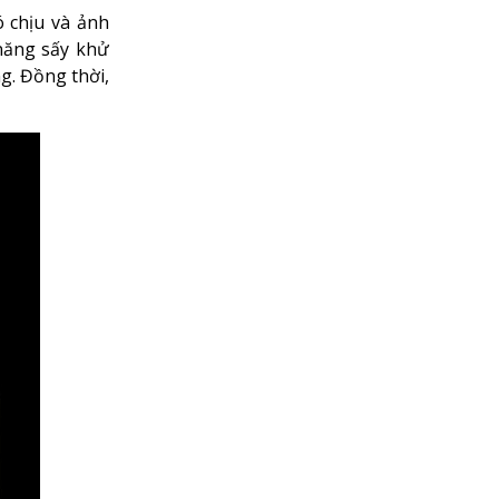
ó chịu và ảnh
năng sấy khử
g. Đồng thời,