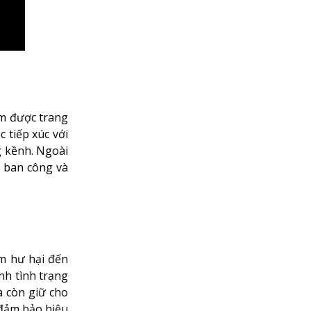
ẩm được trang
 tiếp xúc với
g kềnh. Ngoài
c ban công và
m hư hại đến
nh tình trạng
à còn giữ cho
, đảm bảo hiệu