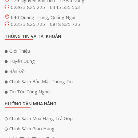
179 Nguyễn Văn Linh - TP.Đà Nẵng
0236 3 825 225
0345 555 553
-
640 Quang Trung, Quảng Ngãi
0235 3 825 725
0818 825 725
-
THÔNG TIN VÀ TÀI KHOẢN
Giới Thiệu
Nếu bạn mua Giá treo loa vệ tinh Bose Omnijewel chính hãng, giá tốt
với nhiều chính sách ưu đãi hấp dẫn thì đừng quên đến với Anh Đức
Tuyển Dụng
Digital nhé.
Bản Đồ
Chính Sách Bảo Mật Thông Tin
Tin Tức Công Nghệ
HƯỚNG DẪN MUA HÀNG
Chính Sách Mua Hàng Trả Góp
Chính Sách Giao Hàng