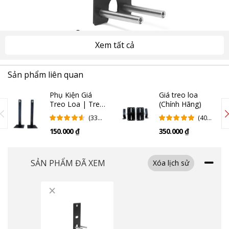
Xem tất cả
Sản phẩm liên quan
Phụ Kiện Giá
Giá treo loa
Giá treo được làm bằng thép chất lượng cao giúp treo loa lên tường
Treo Loa | Treo
(Chính Hãng)
nhanh chóng, gọn gàng và chắc chắn. Với giá treo loa Bose Omnijewel
tường
(33
(40
bạn sẽ cực dễ dàng cho việc lắp đặt loa của bạn lên tường, rất chắc chắn
Đánh
Đánh
và an toàn tuyệt đối.
150.000 ₫
350.000 ₫
Giá)
Giá)
SẢN PHẨM ĐÃ XEM
Xóa lịch sử
×