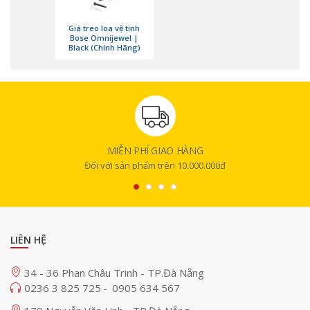
Giá treo loa vệ tinh
Bose Omnijewel |
Black (Chính Hãng)
MIỄN PHÍ GIAO HÀNG
Đối với sản phẩm trên 10.000.000đ
Giá treo loa vệ tinh Bose Omnijewel tương thích với hệ thống giải trí gia
đình Lifestyle 650.
LIÊN HỆ
34 - 36 Phan Châu Trinh - TP.Đà Nẵng
0236 3 825 725
0905 634 567
-