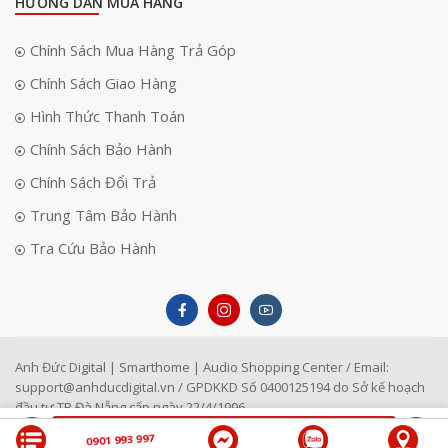
HƯỚNG DẪN MUA HÀNG
Chính Sách Mua Hàng Trả Góp
Chính Sách Giao Hàng
Hình Thức Thanh Toán
Chính Sách Bảo Hành
Chính Sách Đổi Trả
Trung Tâm Bảo Hành
Tra Cứu Bảo Hành
Tầm nhìn mới cho nghệ thuật điện ảnh trong máy quay
phim Fujifilm GFX Eterna
Anh Đức Digital | Smarthome | Audio Shopping Center / Email:
Fujifilm không chỉ phát triển phần cứng mà còn cam kết thử nghiệm thực
support@anhducdigital.vn
/ GPDKKD Số 0400125194 do Sở kế hoạch
tế nghiêm ngặt để đảm bảo sản phẩm vượt xa kỳ vọng. GFX ETERNA sẽ
đầu tư TP Đà Nẵng cấp ngày 22/4/1996
là cầu nối giữa nghệ thuật và công nghệ, giúp các nhà làm phim dễ
dàng kể chuyện bằng hình ảnh theo cách chưa từng có. Máy quay phim
LIÊN HỆ
0901 993 997