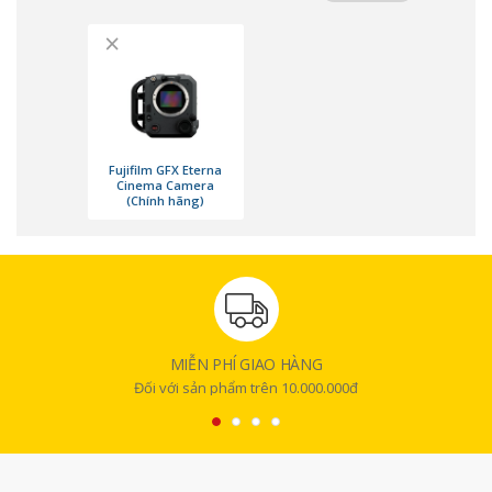
thực như thật.
×
Đặc biệt, hệ thống này kế thừa những công nghệ đỉnh cao từ dòng máy
ảnh không gương lật GFX, nổi bật với độ phân giải 102MP và khả năng
linh hoạt trong hậu kỳ. Điều này mở ra một kỷ nguyên mới trong sản
xuất phim chuyên nghiệp.
Fujifilm GFX Eterna
Cinema Camera
(Chính hãng)
MIỄN PHÍ GIAO HÀNG
Đối với sản phẩm trên 10.000.000đ