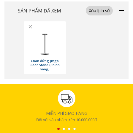
SẢN PHẨM ĐÃ XEM
Xóa lịch sử
×
Chân đứng Jmgo
Floor Stand (Chính
hãng)
Chất liệu cao cấp, độ bền vượt trội
Sản phẩm được làm từ hợp kim cao cấp, mang lại cảm giác chắc chắn và
MIỄN PHÍ GIAO HÀNG
độ bền dài lâu. Cấu trúc chân đứng được gia cố gấp đôi, giúp tăng khả
Đối với sản phẩm trên 10.000.000đ
năng chịu lực và ổn định trong suốt quá trình sử dụng. Thiết kế dây
Tibetan hỗ trợ giữ chặt máy chiếu, tránh tình trạng rung lắc hay đổ ngã
ngoài ý muốn. Từng chi tiết đều được gia công kỹ lưỡng, đảm bảo sử