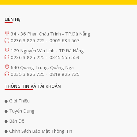
dụng bền bỉ theo thời gian. Đây là lựa chọn lý tưởng cho những ai đề
cao sự an toàn và chất lượng.
LIÊN HỆ
Điều chỉnh linh hoạt, tối ưu trải nghiệm
34 - 36 Phan Châu Trinh - TP.Đà Nẵng
Chân đứng Jmgo Floor Stand nổi bật với khả năng điều chỉnh góc chiếu
0236 3 825 725
0905 634 567
-
linh hoạt theo nhu cầu người dùng. Với khả năng xoay 360° theo chiều
ngang và gập 135° theo chiều dọc, việc điều chỉnh vị trí chiếu trở nên
179 Nguyễn Văn Linh - TP.Đà Nẵng
cực kỳ dễ dàng. Ngoài ra, người dùng còn có thể thay đổi chiều cao để
0236 3 825 225
0345 555 553
-
phù hợp với từng vị trí đặt máy chiếu. Điều này giúp đảm bảo hình ảnh
luôn rõ nét, đúng tầm nhìn và không bị giới hạn bởi không gian. Tính
640 Quang Trung, Quảng Ngãi
linh hoạt cao giúp thiết bị phù hợp với mọi tình huống sử dụng.
0235 3 825 725
0818 825 725
-
THÔNG TIN VÀ TÀI KHOẢN
Giới Thiệu
Tuyển Dụng
Bản Đồ
Chính Sách Bảo Mật Thông Tin