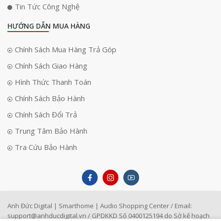
Tin Tức Công Nghệ
HƯỚNG DẪN MUA HÀNG
Chính Sách Mua Hàng Trả Góp
Chính Sách Giao Hàng
Hình Thức Thanh Toán
Chính Sách Bảo Hành
Chính Sách Đổi Trả
Trung Tâm Bảo Hành
Lắp đặt dễ dàng, di chuyển tiện lợi
Tra Cứu Bảo Hành
Không cần đến dụng cụ chuyên dụng, người dùng có thể lắp đặt và tháo
rời chân đứng một cách nhanh chóng. Thiết kế chân đế chống trượt và
phần khung chắc chắn giúp giữ máy chiếu ổn định trong quá trình sử
dụng. Dù đặt trên sàn gỗ, gạch hay thảm, chân đứng đều giữ được sự
cân bằng tối ưu. Việc di chuyển sang các vị trí khác trong phòng cũng rất
tiện lợi và không gây phiền toái. Đây là một điểm cộng lớn cho người
Anh Đức Digital | Smarthome | Audio Shopping Center / Email:
dùng thường xuyên thay đổi bố trí không gian.
support@anhducdigital.vn
/ GPDKKD Số 0400125194 do Sở kế hoạch