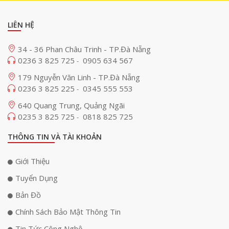
thiết bị chiếu sáng lớn, đáp ứng mọi yêu cầu công việc một cách dễ
dàng.
LIÊN HỆ
Tính di động cao
34 - 36 Phan Châu Trinh - TP.Đà Nẵng
Tính di động cao Một trong những ưu điểm lớn nhất của
chân đèn
0236 3 825 725
0905 634 567
-
Nanlite LS288
chính là tính di động. Với thiết kế ba phần gập lại, chân
179 Nguyễn Văn Linh - TP.Đà Nẵng
đèn này có thể thu gọn thành kích thước nhỏ gọn, thuận tiện cho việc di
chuyển đến các địa điểm chụp ảnh hoặc quay phim ngoài trời. Bạn có
0236 3 825 225
0345 555 553
-
thể dễ dàng mang theo chân đèn này mà không cần lo lắng về trọng
640 Quang Trung, Quảng Ngãi
lượng hay kích thước cồng kềnh.
0235 3 825 725
0818 825 725
-
THÔNG TIN VÀ TÀI KHOẢN
Giới Thiệu
Tuyển Dụng
Bản Đồ
Chính Sách Bảo Mật Thông Tin
Tin Tức Công Nghệ