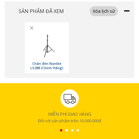
SẢN PHẨM ĐÃ XEM
Xóa lịch sử
×
Chân đèn Nanlite
LS288 (Chính Hãng)
Độ tải trọng lên đến 5kg
MIỄN PHÍ GIAO HÀNG
Đối với sản phẩm trên 10.000.000đ
Khả năng chịu tải ấn tượng Với trọng lượng nhẹ nhưng
chân đèn
LS288
có khả năng chịu tải lên đến 5kg. Điều này cho phép người dùng sử
dụng với nhiều loại đèn khác nhau, từ các loại đèn LED cỡ nhỏ đến các