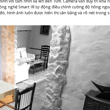
nh với tầm nhìn xa lên đến 10m. Camera vẫn duy trì khả 
Công nghệ Smart IR tự động điều chỉnh cường độ hồng ngo
đó, hình ảnh luôn được hiển thị cân bằng và rõ nét trong s