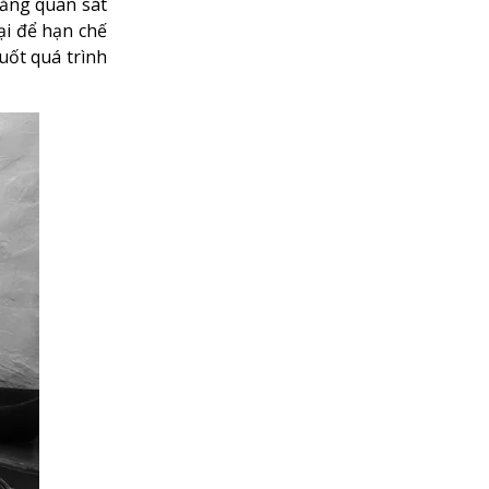
năng quan sát
ại để hạn chế
uốt quá trình