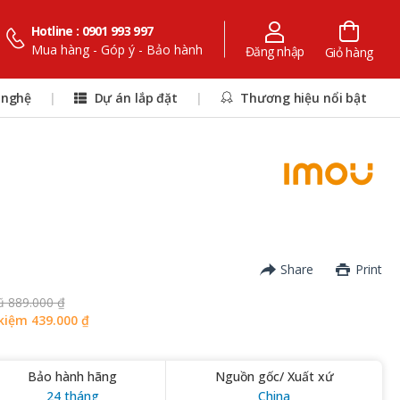
Hotline : 0901 993 997
Mua hàng - Góp ý - Bảo hành
Đăng nhập
Giỏ hàng
 nghệ
|
Dự án lắp đặt
|
Thương hiệu nổi bật
Share
Print
ũ 889.000 ₫
kiệm 439.000 ₫
Bảo hành hãng
Nguồn gốc/ Xuất xứ
24 tháng
China