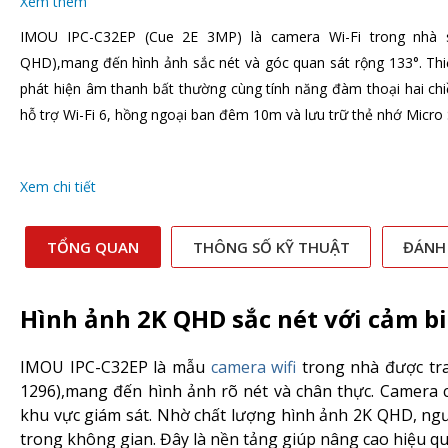
Xem thêm
IMOU IPC-C32EP (Cue 2E 3MP) là camera Wi-Fi trong nhà 
QHD),mang đến hình ảnh sắc nét và góc quan sát rộng 133°. Thiết
phát hiện âm thanh bất thường cùng tính năng đàm thoại hai chiề
hỗ trợ Wi-Fi 6, hồng ngoại ban đêm 10m và lưu trữ thẻ nhớ Micr
Xem chi tiết
TỔNG QUAN
THÔNG SỐ KỸ THUẬT
ĐÁNH
Hình ảnh 2K QHD sắc nét với cảm b
IMOU IPC-C32EP là mẫu
camera wifi
trong nhà được tra
1296),mang đến hình ảnh rõ nét và chân thực. Camera c
khu vực giám sát. Nhờ chất lượng hình ảnh 2K QHD, ngườ
trong không gian. Đây là nền tảng giúp nâng cao hiệu qu