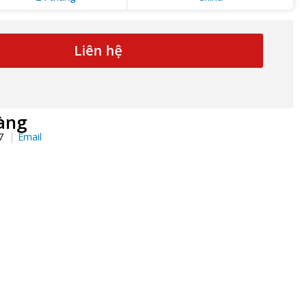
Liên hệ
àng
97
Email