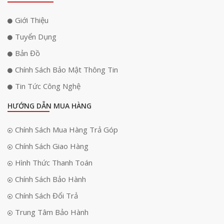
sắc chính xác hơn và đảm bảo hình ảnh chân thực nhất có thể.
Giới Thiệu
Tuyển Dụng
Bản Đồ
Chính Sách Bảo Mật Thông Tin
Tin Tức Công Nghệ
HƯỚNG DẪN MUA HÀNG
Chính Sách Mua Hàng Trả Góp
Chính Sách Giao Hàng
Hình Thức Thanh Toán
Tầm nhìn ban đêm có màu với Spotlights
Chính Sách Bảo Hành
Chính Sách Đổi Trả
Ngoài công nghệ ColorFULL, H80x Dual còn được trang bị hệ thống
Spotlight
giúp cải thiện khả năng ghi hình ban đêm. Khi phát hiện
Trung Tâm Bảo Hành
chuyển động trong môi trường tối, đèn chiếu sáng thông minh sẽ tự