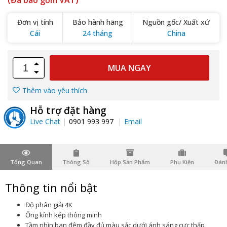
(Đã bao gồm VAT)
Đơn vị tính
Bảo hành hãng
Nguồn gốc/ Xuất xứ
Cái
24 tháng
China
MUA NGAY
Thêm vào yêu thích
Hỗ trợ đặt hàng
Live Chat
0901 993 997
Email
Tổng Quan
Thông Số
Hộp Sản Phẩm
Phụ Kiện
Đánh
Thông tin nổi bật
Độ phân giải 4K
Ống kính kép thông minh
Tầm nhìn ban đêm đầy đủ màu sắc dưới ánh sáng cực thấp