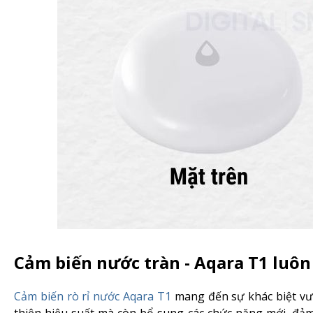
Cảm biến nước tràn - Aqara T1 luôn
Cảm biến rò rỉ nước Aqara T1
mang đến sự khác biệt vượt
thiện hiệu suất mà còn bổ sung các chức năng mới, đảm 