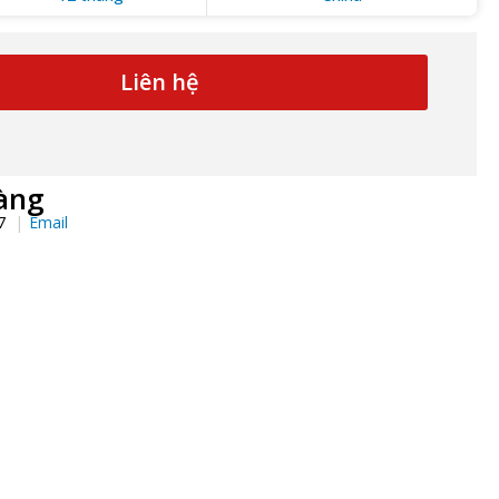
Liên hệ
àng
97
Email