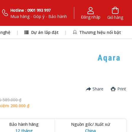
Hotline : 0901 993 997
Mua hàng - Góp ý - Bảo hành
Đăng nhập
Giỏ hàng
 nghệ
|
Dự án lắp đặt
|
Thương hiệu nổi bật
Share
Print
ũ 589.000 ₫
kiệm 200.000 ₫
Bảo hành hãng
Nguồn gốc/ Xuất xứ
12 tháng
China