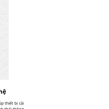
ghệ
 thiết bị cải
nh thái thông