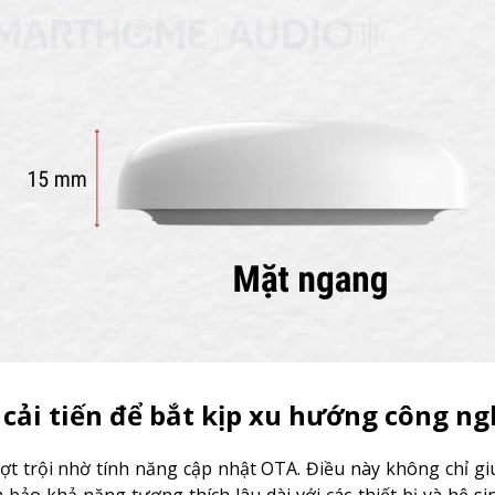
 cải tiến để bắt kịp xu hướng công n
 trội nhờ tính năng cập nhật OTA. Điều này không chỉ giúp
bảo khả năng tương thích lâu dài với các thiết bị và hệ si