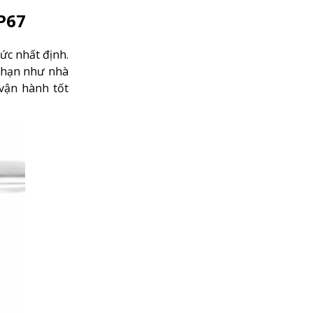
P67
ức nhất định.
g hạn như nhà
vận hành tốt