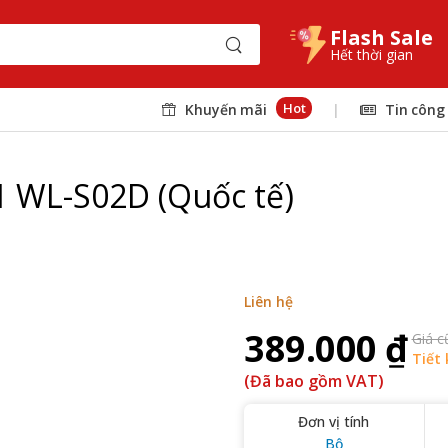
Flash Sale
Hết thời gian
Hot
Khuyến mãi
|
Tin công
1 WL-S02D (Quốc tế)
Liên hệ
389.000 ₫
Giá c
Tiết 
(Đã bao gồm VAT)
Đơn vị tính
Bộ