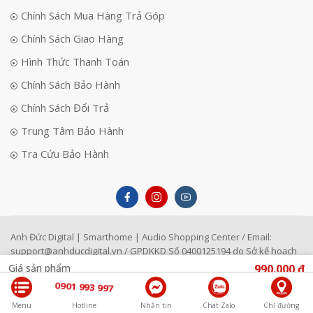
Chính Sách Mua Hàng Trả Góp
Chính Sách Giao Hàng
Hình Thức Thanh Toán
Chính Sách Bảo Hành
Chính Sách Đổi Trả
Trung Tâm Bảo Hành
Tra Cứu Bảo Hành
Anh Đức Digital | Smarthome | Audio Shopping Center / Email:
support@anhducdigital.vn
/ GPDKKD Số 0400125194 do Sở kế hoạch
đầu tư TP Đà Nẵng cấp ngày 22/4/1996
Giá sản phẩm
990.000 ₫
0901 993 997
MUA NGAY
Menu
Hotline
Nhắn tin
Chat Zalo
Chỉ đường