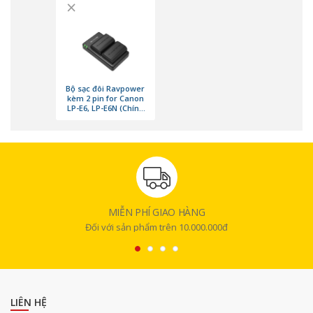
dụng pin LP-E6 và LP-E6N như EOS 5D Mark II/III/IV, EOS 6D, 7D, 80D…
×
Quá trình sạc diễn ra ổn định, không ảnh hưởng đến tuổi thọ pin và
đảm bảo hiệu suất hoạt động của máy ảnh. Khả năng tương thích rộng
giúp sản phẩm phù hợp cho cả nhiếp ảnh gia chuyên nghiệp lẫn người
dùng phổ thông.
Bộ sạc đôi Ravpower
kèm 2 pin for Canon
LP-E6, LP-E6N (Chính
hãng)
MIỄN PHÍ GIAO HÀNG
Đối với sản phẩm trên 10.000.000đ
LIÊN HỆ