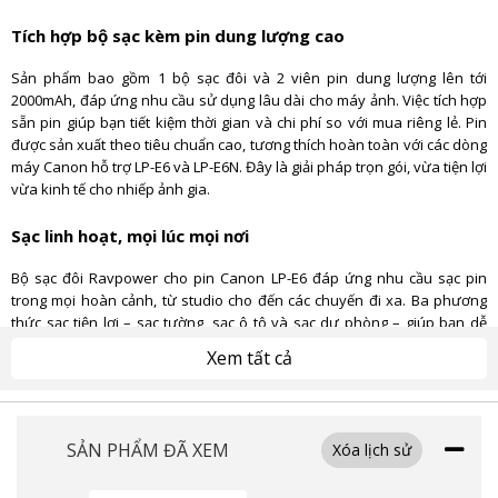
Tích hợp bộ sạc kèm pin dung lượng cao
Sản phẩm bao gồm 1 bộ sạc đôi và 2 viên pin dung lượng lên tới
2000mAh, đáp ứng nhu cầu sử dụng lâu dài cho máy ảnh. Việc tích hợp
sẵn pin giúp bạn tiết kiệm thời gian và chi phí so với mua riêng lẻ. Pin
được sản xuất theo tiêu chuẩn cao, tương thích hoàn toàn với các dòng
máy Canon hỗ trợ LP-E6 và LP-E6N. Đây là giải pháp trọn gói, vừa tiện lợi
vừa kinh tế cho nhiếp ảnh gia.
Sạc linh hoạt, mọi lúc mọi nơi
Bộ sạc đôi Ravpower cho pin Canon LP-E6 đáp ứng nhu cầu sạc pin
trong mọi hoàn cảnh, từ studio cho đến các chuyến đi xa. Ba phương
thức sạc tiện lợi – sạc tường, sạc ô tô và sạc dự phòng – giúp bạn dễ
dàng nạp pin ở bất kỳ đâu. Công nghệ sạc nhanh 2.1A rút ngắn đáng kể
Xem tất cả
thời gian chờ đợi. Thiết kế nhỏ gọn, trọng lượng nhẹ, dễ dàng bỏ túi
hoặc mang theo trong balo máy ảnh.
Tương thích đa dạng, hỗ trợ nhiều dòng máy ảnh
SẢN PHẨM ĐÃ XEM
Xóa lịch sử
Bộ sạc Ravpower tương thích với hầu hết các dòng máy ảnh Canon sử