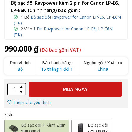
Bộ sạc đôi Ravpower kèm 2 pin for Canon LP-E6,
LP-E6N (Chính hãng) bao gồm :
1 Bộ
Bộ sạc đôi Ravpower for Canon LP-E6, LP-E6N
(TK)
2 Viên
1 Pin Ravpower for Canon LP-E6, LP-E6N
(TK)
990.000 ₫
(Đã bao gồm VAT)
Đơn vị tính
Bảo hành hãng
Nguồn gốc/ Xuất xứ
Bộ
15 tháng 1 đổi 1
China
MUA NGAY
Thêm vào yêu thích
Style
Bộ sạc đôi + Kèm 2 pin
Bộ sạc đôi
990.000 ₫
-790.000 ₫