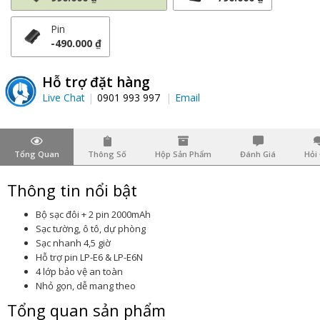
Pin
-490.000 ₫
Hỗ trợ đặt hàng
Live Chat
0901 993 997
Email
Tổng Quan
Thông Số
Hộp Sản Phẩm
Đánh Giá
Hỏi
Thông tin nổi bật
Bộ sạc đôi + 2 pin 2000mAh
Sạc tường, ô tô, dự phòng
Sạc nhanh 4,5 giờ
Hỗ trợ pin LP-E6 & LP-E6N
4 lớp bảo vệ an toàn
Nhỏ gọn, dễ mang theo
Tổng quan sản phẩm