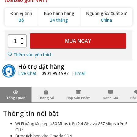
(Đã bao gồm VAT)
Đơn vị tính
Bảo hành hãng
Nguồn gốc/ Xuất xứ
Bộ
24 tháng
China
MUA NGAY
Thêm vào yêu thích
Hỗ trợ đặt hàng
Live Chat
0901 993 997
Email
Tổng Quan
Thông Số
Hộp Sản Phẩm
Đánh Giá
Hỏi
Thông tin nổi bật
Wi-Fi băng tần kép: 450 Mbps trên 2.4 GHz và 867 Mbps trên 5
GHz
Được tích hợp vào Omada SDN