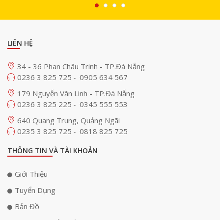
LIÊN HỆ
34 - 36 Phan Châu Trinh - TP.Đà Nẵng
0236 3 825 725
0905 634 567
-
179 Nguyễn Văn Linh - TP.Đà Nẵng
0236 3 825 225
0345 555 553
-
640 Quang Trung, Quảng Ngãi
0235 3 825 725
0818 825 725
-
Tích hợp vào Omada SDN
THÔNG TIN VÀ TÀI KHOẢN
Bộ phát WiFi ốp trần TP-Link AC1350 (EAP223)
được tích hợp vào nền
tảng Omada Software Defined Networking (SDN),mang đến cho người
Giới Thiệu
dùng những tính năng quản lý mạng tiên tiến.
Tuyển Dụng
Với Zero-Touch Provisioning (ZTP),việc cấu hình và triển khai thiết bị trở
nên dễ dàng và nhanh chóng, tiết kiệm thời gian cho các quản trị viên
Bản Đồ
mạng.