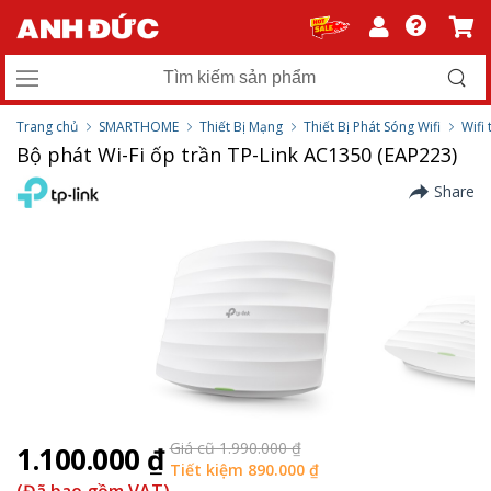
Trang chủ
SMARTHOME
Thiết Bị Mạng
Thiết Bị Phát Sóng Wifi
Wifi
Bộ phát Wi-Fi ốp trần TP-Link AC1350 (EAP223)
Share
Giá cũ 1.990.000 ₫
1.100.000 ₫
Tiết kiệm 890.000 ₫