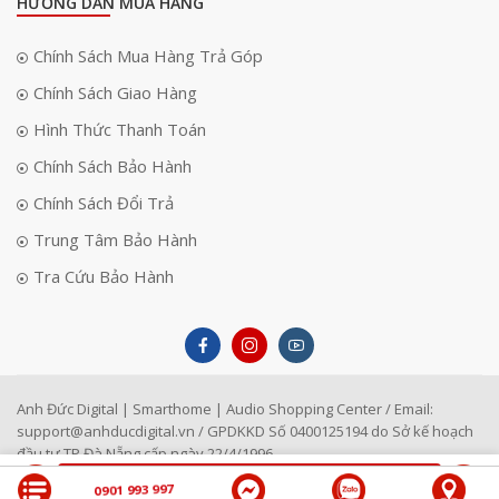
HƯỚNG DẪN MUA HÀNG
Chính Sách Mua Hàng Trả Góp
Chính Sách Giao Hàng
Hình Thức Thanh Toán
Chính Sách Bảo Hành
Chính Sách Đổi Trả
Trung Tâm Bảo Hành
Tra Cứu Bảo Hành
Bộ nhận tín hiệu SHURE UA844SWB
là giải pháp lý tưởng để mở rộng
và tối ưu hóa hệ thống micrô không dây, mang lại sự ổn định và hiệu
suất cao trong mọi điều kiện sử dụng. Với thiết kế gọn nhẹ và khả năng
khuếch đại tín hiệu mạnh mẽ, UA844SWB đáp ứng tốt cho các sự kiện
chuyên nghiệp, hội nghị, và biểu diễn trực tiếp, giúp hệ thống âm thanh
hoạt động hiệu quả và đáng tin cậy hơn.
Anh Đức Digital | Smarthome | Audio Shopping Center / Email:
support@anhducdigital.vn
/ GPDKKD Số 0400125194 do Sở kế hoạch
đầu tư TP Đà Nẵng cấp ngày 22/4/1996
LIÊN HỆ
0901 993 997