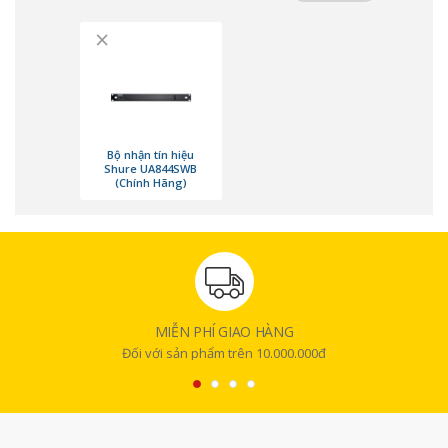
×
Bộ nhận tín hiệu Shure UA844SWB sẽ bù đắp cho sự mất mát tín hiệu
khi chia sẻ qua nhiều bộ thu, đảm bảo tín hiệu luôn mạnh mẽ và ổn
định.
Bộ nhận tín hiệu
Shure UA844SWB
(Chính Hãng)
MIỄN PHÍ GIAO HÀNG
Đối với sản phẩm trên 10.000.000đ
Dễ dàng tương thích
Shure UA844SWB hoạt động hiệu quả với nhiều hệ thống micrô không
dây UHF của Shure.