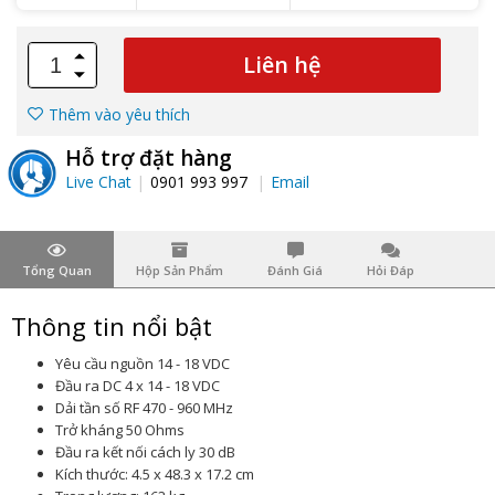
Liên hệ
Thêm vào yêu thích
Hỗ trợ đặt hàng
Live Chat
0901 993 997
Email
Tổng Quan
Hộp Sản Phẩm
Đánh Giá
Hỏi Đáp
Thông tin nổi bật
Yêu cầu nguồn 14 - 18 VDC
Đầu ra DC 4 x 14 - 18 VDC
Dải tần số RF 470 - 960 MHz
Trở kháng 50 Ohms
Đầu ra kết nối cách ly 30 dB
Kích thước: 4.5 x 48.3 x 17.2 cm