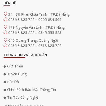
LIÊN HỆ
34 - 36 Phan Châu Trinh - TP.Đà Nẵng
0236 3 825 725
0905 634 567
-
179 Nguyễn Văn Linh - TP.Đà Nẵng
0236 3 825 225
0345 555 553
-
640 Quang Trung, Quảng Ngãi
0235 3 825 725
0818 825 725
-
THÔNG TIN VÀ TÀI KHOẢN
Giới Thiệu
Thiết kế gọn nhẹ và dễ lắp đặt
Tuyển Dụng
Bộ nhận tín hiệu Shure UA844SWB có thiết kế gọn nhẹ, dễ lắp đặt và sử
Bản Đồ
dụng. Thiết kế này mang lại sự tiện lợi cho các hệ thống âm thanh cố
Chính Sách Bảo Mật Thông Tin
định hoặc di động, dễ dàng tích hợp trong các sự kiện trực tiếp, hội nghị,
và phòng thu.
Tin Tức Công Nghệ