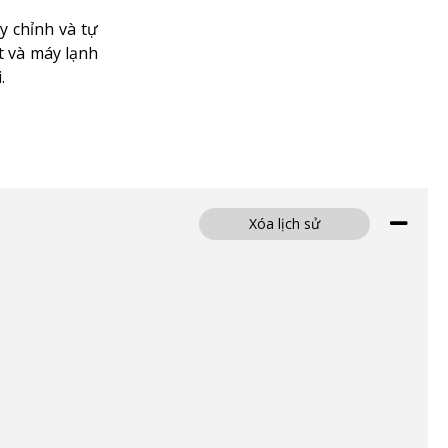
y chỉnh và tự
t và máy lạnh
.
Xóa lịch sử