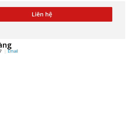
Liên hệ
àng
97
Email