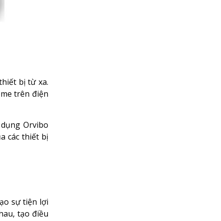
iết bị từ xa.
ome trên điện
 dụng Orvibo
 các thiết bị
o sự tiện lợi
hau, tạo điều