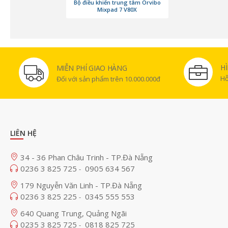
Bộ điều khiển trung tâm Orvibo
Mixpad 7 V80X
H
MIỄN PHÍ GIAO HÀNG
Hỗ
Đối với sản phẩm trên 10.000.000đ
LIÊN HỆ
34 - 36 Phan Châu Trinh - TP.Đà Nẵng
0236 3 825 725
0905 634 567
-
179 Nguyễn Văn Linh - TP.Đà Nẵng
0236 3 825 225
0345 555 553
-
640 Quang Trung, Quảng Ngãi
0235 3 825 725
0818 825 725
-