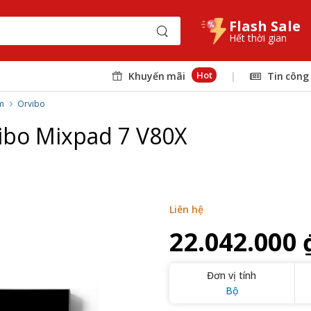
Flash Sale
Hết thời gian
Hot
Khuyến mãi
|
Tin công
m
Orvibo
ibo Mixpad 7 V80X
Liên hệ
22.042.000 
Đơn vị tính
Bộ