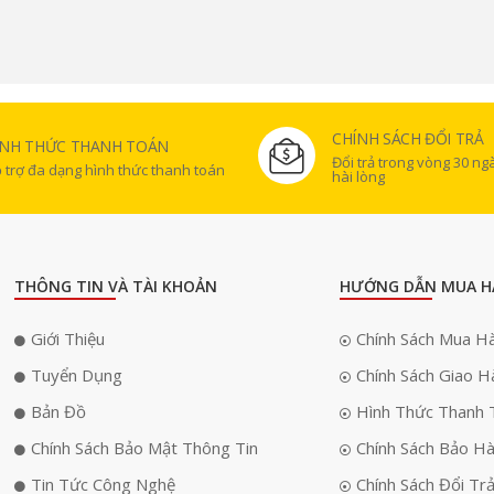
CHÍNH SÁCH ĐỔI TRẢ
ÌNH THỨC THANH TOÁN
Đổi trả trong vòng 30 n
 trợ đa dạng hình thức thanh toán
hài lòng
THÔNG TIN VÀ TÀI KHOẢN
HƯỚNG DẪN MUA H
Giới Thiệu
Chính Sách Mua H
Tuyển Dụng
Chính Sách Giao H
Bản Đồ
Hình Thức Thanh 
Chính Sách Bảo Mật Thông Tin
Chính Sách Bảo H
Tin Tức Công Nghệ
Chính Sách Đổi Tr