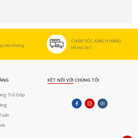
CHĂM SÓC KHÁCH HÀNG
gày nếu không
Hỗ trợ 24/7
ÀNG
KẾT NỐI VỚI CHÚNG TÔI
àng Trả Góp
àng
Toán
ành
ả