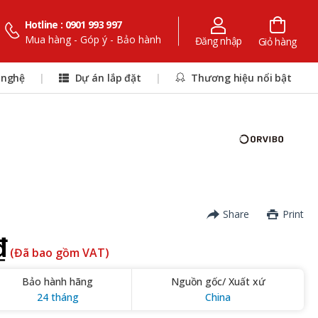
Hotline : 0901 993 997
Mua hàng - Góp ý - Bảo hành
Đăng nhập
Giỏ hàng
 nghệ
|
Dự án lắp đặt
|
Thương hiệu nổi bật
Share
Print
₫
(Đã bao gồm VAT)
Bảo hành hãng
Nguồn gốc/ Xuất xứ
24 tháng
China