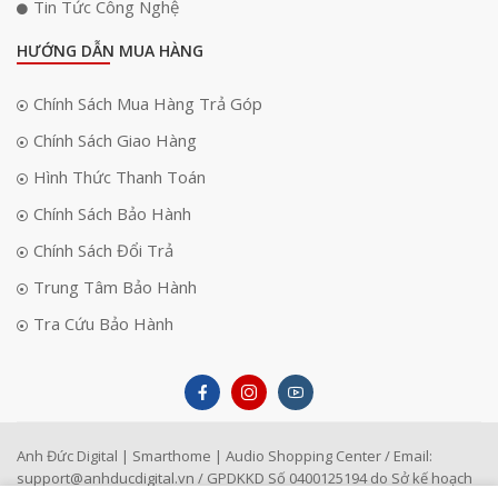
Tin Tức Công Nghệ
HƯỚNG DẪN MUA HÀNG
Chính Sách Mua Hàng Trả Góp
Chính Sách Giao Hàng
Hình Thức Thanh Toán
Chính Sách Bảo Hành
Chính Sách Đổi Trả
Trung Tâm Bảo Hành
Tra Cứu Bảo Hành
Micro Condenser Yamaha YCM01 - Thu âm chính xác và
sắc nét
Yamaha YCM01
là micro condenser lý tưởng cho việc thu
Anh Đức Digital | Smarthome | Audio Shopping Center / Email:
âm giọng nói hoặc nhạc cụ trong các buổi livestream. Với
support@anhducdigital.vn
/ GPDKKD Số 0400125194 do Sở kế hoạch