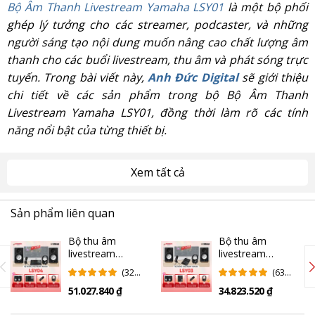
Bộ Âm Thanh Livestream Yamaha LSY01
là một bộ phối
ghép lý tưởng cho các streamer, podcaster, và những
người sáng tạo nội dung muốn nâng cao chất lượng âm
thanh cho các buổi livestream, thu âm và phát sóng trực
tuyến. Trong bài viết này,
Anh Đức Digital
sẽ giới thiệu
chi tiết về các sản phẩm trong bộ Bộ Âm Thanh
Livestream Yamaha LSY01, đồng thời làm rõ các tính
năng nổi bật của từng thiết bị.
Bộ Âm Thanh Livestream Yamaha LSY01 bao gồm:
Xem tất cả
Cặp loa kiểm âm Yamaha HS3 - âm thanh sắc nét và
chính xác
Sản phẩm liên quan
Cặp loa kiểm âm
Yamaha HS3
là sự lựa chọn hoàn hảo
Bộ thu âm
Bộ thu âm
livestream
livestream
cho những ai cần âm thanh chính xác và chi tiết trong
Yamaha LSY04 |
Yamaha LSY03 |
quá trình livestream hoặc thu âm. Với driver 3 inch và
(32
(63
Black (Chính
Black (Chính
Đánh
Đánh
bass reflex giúp tái tạo âm thanh trung thực, Yamaha
51.027.840 ₫
34.823.520 ₫
hãng)
hãng)
Giá)
Giá)
HS3 mang đến âm thanh rõ ràng và cân bằng, đặc biệt