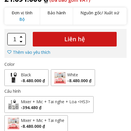
(Đã bao gồm VAT)
Đơn vị tính
Bảo hành
Nguồn gốc/ Xuất xứ
Bộ
Liên hệ
Thêm vào yêu thích
Color
Black
White
-8.480.000 ₫
-8.480.000 ₫
Cấu hình
Mixer + Mic + Tai nghe + Loa <HS3>
-394.480 ₫
Mixer + Mic + Tai nghe
-8.480.000 ₫