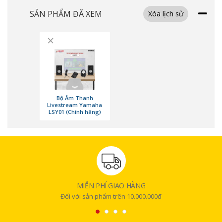
trong môi trường studio nhỏ. Dòng loa này giúp bạn
SẢN PHẨM ĐÃ XEM
Xóa lịch sử
nghe rõ ràng từng chi tiết trong bản thu, giúp bạn dễ
dàng điều chỉnh âm thanh cho phù hợp với yêu cầu của
×
buổi livestream hoặc thu âm.
Bộ Âm Thanh
Livestream Yamaha
LSY01 (Chính hãng)
MIỄN PHÍ GIAO HÀNG
Đối với sản phẩm trên 10.000.000đ