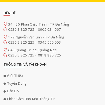
LIÊN HỆ
34 - 36 Phan Châu Trinh - TP.Đà Nẵng
0236 3 825 725
0905 634 567
-
Mixer Livestream Yamaha AG03MK2 - Điều khiển âm
thanh linh hoạt
179 Nguyễn Văn Linh - TP.Đà Nẵng
0236 3 825 225
0345 555 553
-
Mixer Yamaha AG03MK2
là thiết bị chuyên dụng cho việc
640 Quang Trung, Quảng Ngãi
xử lý âm thanh trong các buổi livestream. Mixer này được
0235 3 825 725
0818 825 725
-
thiết kế với các tính năng linh hoạt và tiện lợi như kênh
micro và line-in, giúp bạn dễ dàng kết nối các thiết bị âm
THÔNG TIN VÀ TÀI KHOẢN
thanh khác nhau vào hệ thống của mình. Với chức năng
điều chỉnh âm lượng, hiệu ứng âm thanh tích hợp và kết
Giới Thiệu
nối USB dễ dàng, AG03MK2 đảm bảo mang lại âm thanh
Tuyển Dụng
chất lượng cao cho buổi phát sóng trực tuyến của bạn,
Bản Đồ
giúp bạn dễ dàng điều khiển âm lượng và hiệu ứng âm
Chính Sách Bảo Mật Thông Tin
thanh trực tiếp.