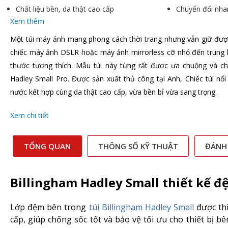
Chất liệu bền, da thật cao cấp
Chuyển đổi nha
Xem thêm
Một túi máy ảnh mang phong cách thời trang nhưng vẫn giữ đượ
chiếc máy ảnh DSLR hoặc máy ảnh mirrorless cỡ nhỏ đến trung b
thước tương thích. Mẫu túi này từng rất được ưa chuộng và ch
Hadley Small Pro. Được sản xuất thủ công tại Anh, Chiếc túi nổi 
nước kết hợp cùng da thật cao cấp, vừa bền bỉ vừa sang trọng.
Xem chi tiết
TỔNG QUAN
THÔNG SỐ KỸ THUẬT
ĐÁNH
Billingham Hadley Small thiết kế đ
Lớp đệm bên trong
túi Billingham Hadley Small
được thi
cấp, giúp chống sốc tốt và bảo vệ tối ưu cho thiết bị 