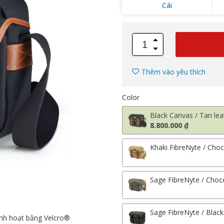
Cái
Thêm vào yêu thích
Color
Black Canvas / Tan lea
8.800.000 ₫
Khaki FibreNyte / Cho
Sage FibreNyte / Choc
Sage FibreNyte / Black
linh hoạt bằng Velcro®