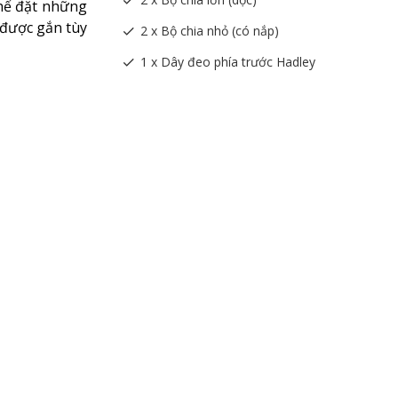
thể đặt những
 được gắn tùy
2 x Bộ chia nhỏ (có nắp)
1 x Dây đeo phía trước Hadley