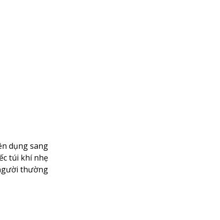
yên dụng sang
c túi khí nhẹ
 người thường