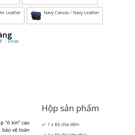
te Leather
Navy Canvas / Navy Leather
àng
97
Email
Hộp sản phẩm
p "ô kín" cao
1 x Bộ chia đệm
, bảo vệ toàn
2 x Bộ chia lớn (dọc)