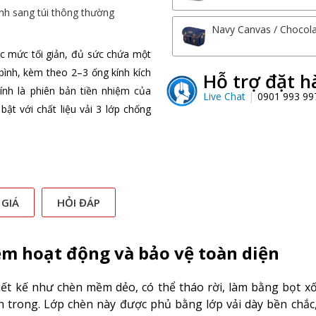
nh sang túi thông thường
Navy Canvas / Chocola
c mức tối giản, đủ sức chứa một
ình, kèm theo 2–3 ống kính kích
Hỗ trợ đặt h
ính là phiên bản tiền nhiệm của
Live Chat
0901 993 9
bật với chất liệu vải 3 lớp chống
 GIÁ
HỎI ĐÁP
ệm hoạt động và bảo vệ toàn diện
ết kế như chèn mềm dẻo, có thể tháo rời, làm bằng bọt xố
bên trong. Lớp chèn này được phủ bằng lớp vải dày bền chắc