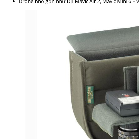
Drone nhỏ gọn như DJI Mavic Air 2, Mavic Mini 6 – v