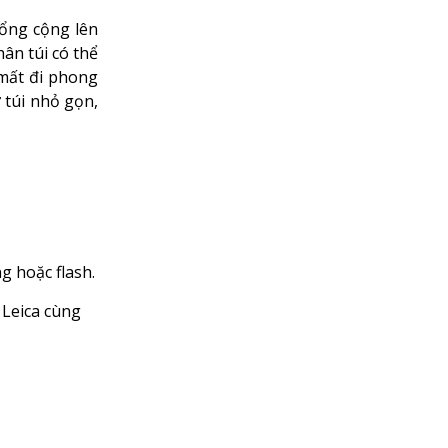
tổng cộng lên
hân túi có thể
mất đi phong
 túi nhỏ gọn,
 hoặc flash.
 Leica cùng